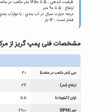
ظرفيت آبدهي : 5 تا 1650 متر مکعب در ساعت
ارتفاع : 5 تا 90 متر
درجه حرارت سيال در آب بندي : با نوارآب بندي از 10- تا110 درجه سانتيگراد و با آب بند مکانيکي از 10- تا140درجه س
فشار تست : 16 بار
مشخصات فنی پمپ گريز از مرکز مدل  (69)-G-1
دبی (متر مکعب در ساعت)
30
ارتفاع (متر)
34
توان (کیلووات)
5.5
دور (RPM)
2900