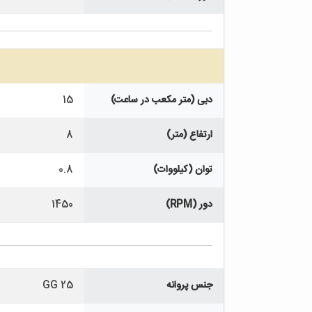
دبی (متر مکعب در ساعت)
15
ارتفاع (متر)
8
توان (کیلووات)
0.8
دور (RPM)
1450
جنس پروانه
GG 25