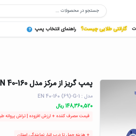
ت
گارانتی طلایی چیست؟
راهنمای انتخاب پمپ
?
پمپ گريز از مرکز مدل EN 40-160 | پمپیران
مدل : EN 40-160 (69)-G-1
148,360,520 ریال
قیمت مصرف کننده + ارزش افزوده | تراش پروانه طبق کا
+ هزینه حمل تا درب انبار نمایندگی استان