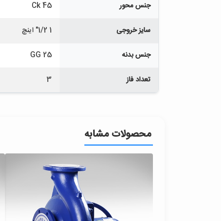
جنس محور
Ck 45
سایز خروجی
1 1/2" اینچ
جنس بدنه
GG 25
تعداد فاز
3
محصولات مشابه