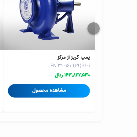
پمپ گريز از مرکز
EN 32-160 (69)-G-1
۱۴۳٬۸۲۷٬۵۳۰ ریال
مشاهده محصول