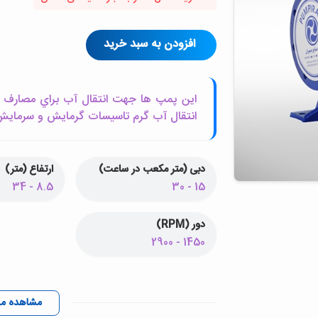
افزودن به سبد خرید
اين پمپ ها جهت انتقال آب براي مصارف کش
انتقال آب گرم تاسيسات گرمايش و سرمايش ک
دبی (متر مکعب در ساعت)
ارتفاع (متر)
8.5 - 34
15 - 30
دور (RPM)
1450 - 2900
مشاهده م