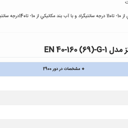
انتيگراد
EN 40-160
🔹 مشخصات در دور 2900