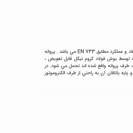
پمپ گريز از مرکز افقي ، با محفظه حلزوني ، يک طبقه ، پروانه يک سر آويز ، موتور جدا ، تک مکشه مرکزي واز نظر ابعاد و عملکرد مطابق EN 733 مي باشد . پروانه
پ توسط بوش فولاد کروم نيکل قابل تعويض ،
طرف پروانه واقع شده اند تحمل مي شود. در
يه ياتاقان آن به راحتي از طرف الکتروموتور