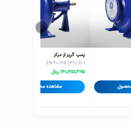
پمپ گريز از مرکز
EN 40-125 (39)-G-1
۱۳۰٬۳۵۱٬۳۷۵ ریال
محصول
مشاهده محصول