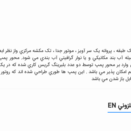
له آب بند مکانيکي و يا نوار گرافيتي آب بندي مي شود. محور پم
ارد بر محور پمپ توسط دو عدد بلبرينگ گريس کاري شده که در يک 
مکان پذير مي باشد . اين پمپ ها طوري طراحي شده اند که روتور و پا
بل باز شدن مي باشد
ني EN