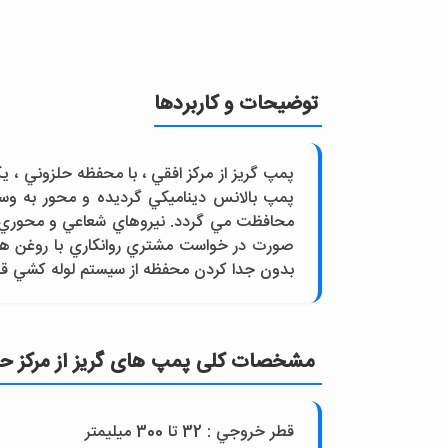
توضیحات و کاربردها
پمپ بالانس ديناميکي گرديده و محور به وسي
محافظت مي گردد. نيروهاي شعاعي و محوري و
صورت در خواست مشتري روانکاري با روغن هم ا
بدون جدا کردن محفظه از سيستم لوله کشي قا
مشخصات کلی پمپ های گريز از مرکز حلزو
قطر خروجي : 32 تا 300 ميليمتر