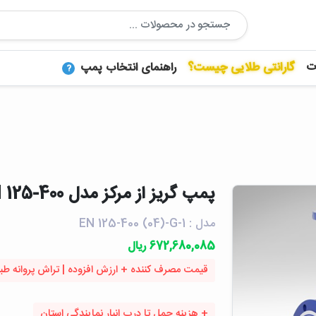
ت
گارانتی طلایی چیست؟
راهنمای انتخاب پمپ
?
پمپ گريز از مرکز مدل EN 125-400 | پمپیران
مدل : EN 125-400 (04)-G-1
672,680,085 ریال
قیمت مصرف کننده + ارزش افزوده | تراش پروانه طبق کا
+ هزینه حمل تا درب انبار نمایندگی استان