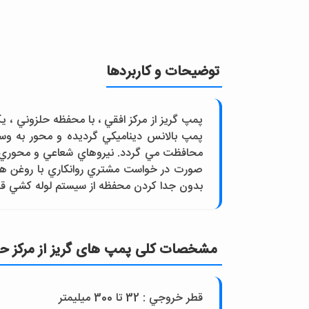
توضیحات و کاربردها
پمپ بالانس ديناميکي گرديده و محور به وسي
محافظت مي گردد. نيروهاي شعاعي و محوري و
صورت در خواست مشتري روانکاري با روغن هم ا
بدون جدا کردن محفظه از سيستم لوله کشي قا
مشخصات کلی پمپ های گريز از مرکز حلزو
قطر خروجي : 32 تا 300 ميليمتر