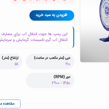
افزودن به سبد خرید
اين پمپ ها جهت انتقال آب براي مصارف کش
انتقال آب گرم تاسيسات گرمايش و سرمايش ک
دبی (متر مکعب در ساعت)
ارتفاع (متر)
51
210
دور (RPM)
1450 - 2900
مشاهده م