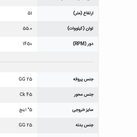
ارتفاع (متر)
51
توان (کیلووات)
55.0
دور (RPM)
1450
جنس پروانه
GG 25
جنس محور
Ck 45
سایز خروجی
5" اینچ
جنس بدنه
GG 25