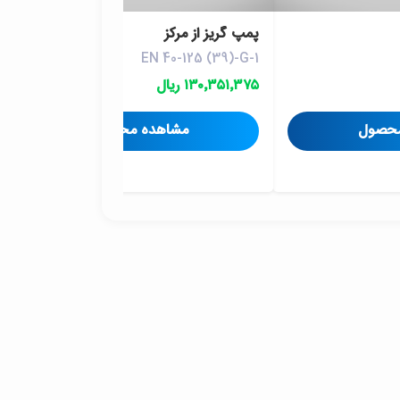
پمپ گريز از مرکز
EN 40-125 (39)-G-1
۱۳۰٬۳۵۱٬۳۷۵ ریال
محصول
مشاهده محصول