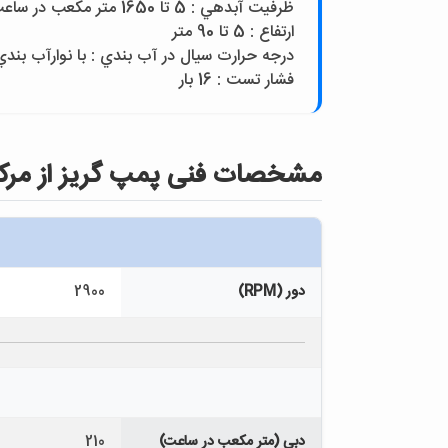
ظرفيت آبدهي : 5 تا 1650 متر مکعب در ساعت
ارتفاع : 5 تا 90 متر
درجه حرارت سيال در آب بندي : با نوارآب بندي از 10- تا110 درجه سانتيگراد و با آب بند مکانيکي از 10- تا140درجه س
فشار تست : 16 بار
مشخصات فنی پمپ گريز از مرکز مدل 0 (04)-G-1
دور (RPM)
2900
دبی (متر مکعب در ساعت)
210