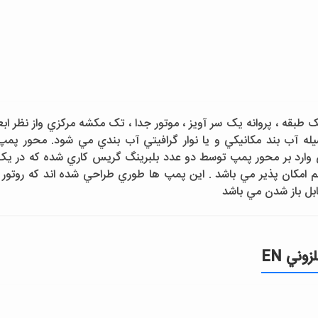
له آب بند مکانيکي و يا نوار گرافيتي آب بندي مي شود. محور پم
ارد بر محور پمپ توسط دو عدد بلبرينگ گريس کاري شده که در يک 
مکان پذير مي باشد . اين پمپ ها طوري طراحي شده اند که روتور و پا
بل باز شدن مي باشد
ني EN