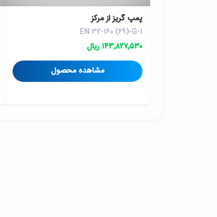
پمپ گريز از مرکز
EN 32-160 (69)-G-1
۱۴۳٬۸۲۷٬۵۳۰ ریال
مشاهده محصول