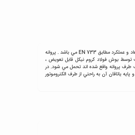
پمپ گريز از مرکز افقي ، با محفظه حلزوني ، يک طبقه ، پروانه يک سر آويز ، موتور جدا ، تک مکشه مرکزي واز نظر ابعاد و عملکرد مطابق EN 733 مي باشد . پروانه
پ توسط بوش فولاد کروم نيکل قابل تعويض ،
طرف پروانه واقع شده اند تحمل مي شود. در
يه ياتاقان آن به راحتي از طرف الکتروموتور