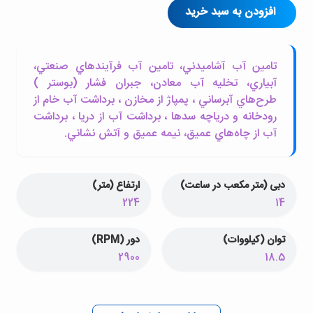
افزودن به سبد خرید
تامين آب آشاميدني، تامين آب فرآيندهاي صنعتي،
آبياري، تخليه آب معادن، جبران فشار (بوستر )
طرح‌هاي آبرساني ، پمپاژ از مخازن ، برداشت آب خام از
رودخانه و درياچه سدها ، برداشت آب از دريا ، برداشت
آب از چاه‌هاي عميق، نيمه عميق و آتش نشاني.
دبی (متر مکعب در ساعت)
ارتفاع (متر)
224
14
توان (کیلووات)
دور (RPM)
2900
18.5