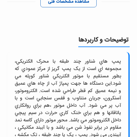
مشاهده مشخصات فنی
توضیحات و کاربردها
پمپ هاي شناور چند طبقه با محرک الکتريکي،
مجموعه اي است از يک پمپ گريز از مرکز عمودي که
بطور مستقيم با موتور الکتريکي شناور کوپله مي
شود.اين دستگاه ها جهت پمپاژ آب از چاه هاي عميق
و نيمه عميق کم قطر طراحي شده است. الکتروموتور،
آسنکرون، جريان متناوب و قفس سنجابي است و با
آب پر مي شود. آب داخل موتور ،هم براي روانکاري
ياتاقانها و هم براي خنک کاري حرارت در سيم پيچي
داخل الکتروموتور مي باشد. محور موتور داراي کاسه نمد
مقاوم در برابر نفوذ شن مي باشد و با آببند مکانيکي ،
آببندي مي شود. پمپ ، يک يا چند طبقه ، تک مکشه ،