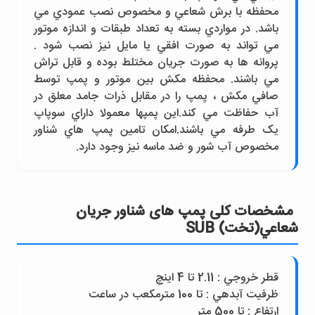
محفظه با برش شعاعي و مخصوص نصب عمودي مي
باشد. در مواردي بسته به تعداد طبقات و اندازه موتور
مي تواند به صورت افقي يا مايل نيز نصب شود .
پروانه ها به صورت جريان مختلط بوده و قابل تراش
مي باشند. محفظه مکش بين موتور و پمپ توسط
صافي مکش ، پمپ را در مقابل ذرات جامد معلق در
آب حفاظت مي کند.اين پمپها معمولا داراي سوپاپ
يک طرفه مي باشند.امکان تامين پمپ هاي شناور
مخصوص آب شور و ضد ماسه نيز وجود دارد.
مشخصات کلی پمپ های شناور جريان
شعاعي(تخت) SUB
قطر خروجي : 2.11 تا 4 اينچ
ظرفيت آبدهي : تا 100 مترمکعب در ساعت
ارتفاع : تا 500 متر