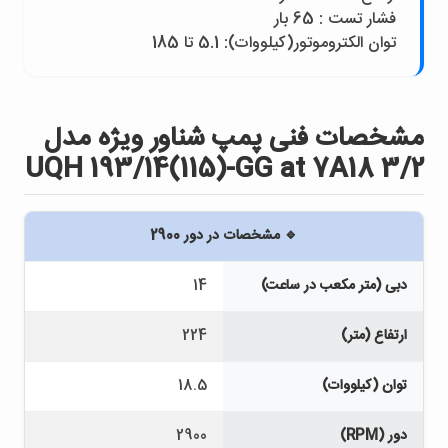
فشار تست : 65 بار
توان الکتروموتور(کيلووات): 5.1 تا 185
مشخصات فنی پمپ شناور ويژه مدل
UQH 193/14(115)-GG at 7A18 3/2
🔹 مشخصات در دور 2900
دبی (متر مکعب در ساعت)
14
ارتفاع (متر)
224
توان (کیلووات)
18.5
دور (RPM)
2900