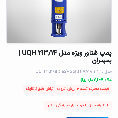
پمپ شناور ويژه مدل UQH 193/14 |
پمپیران
مدل : UQH 193/14(115)-GG at 7A18 3/2
1,107,167,050 ریال
قیمت مصرف کننده + ارزش افزوده | تراش طبق کاتالوگ
+ هزینه حمل تا درب انبار نمایندگی استان