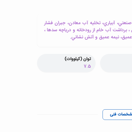
نعتي، آبياري، تخليه آب معادن، جبران فشار
 ، برداشت آب خام از رودخانه و درياچه سدها ،
 عميق، نيمه عميق و آتش نشاني.
توان (کیلووات)
7.5
شخصات فنی