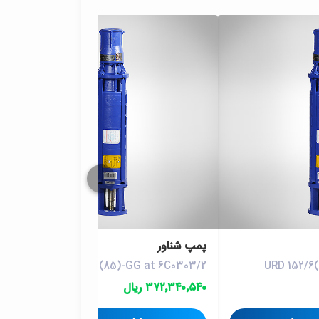
پمپ شناور
URD 152/9(85)-GG at 6C0303/2
URD 152/6
۳۷۲٬۳۴۰٬۵۴۰ ریال