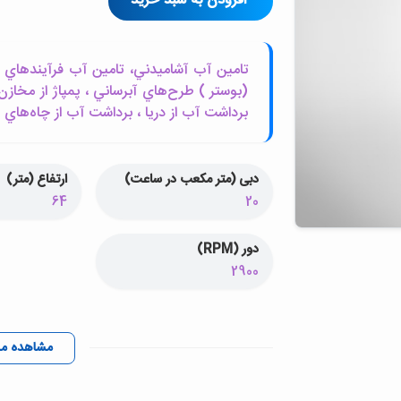
افزودن به سبد خرید
تامين آب آشاميدني، تامين آب فرآيندهاي ص
(بوستر ) طرح‌هاي آبرساني ، پمپاژ از مخازن
برداشت آب از دريا ، برداشت آب از چاه‌هاي
دبی (متر مکعب در ساعت)
ارتفاع (متر)
64
20
دور (RPM)
2900
مشاهده م