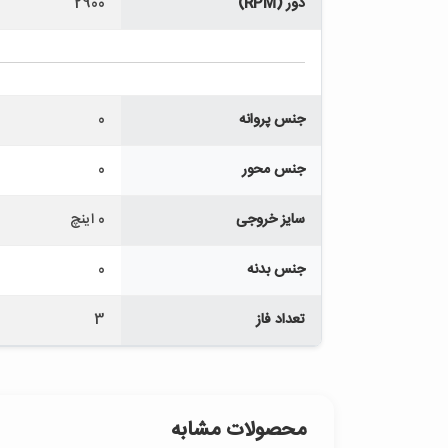
دور (RPM)
2900
جنس پروانه
0
جنس محور
0
سایز خروجی
0 اینچ
جنس بدنه
0
تعداد فاز
3
محصولات مشابه