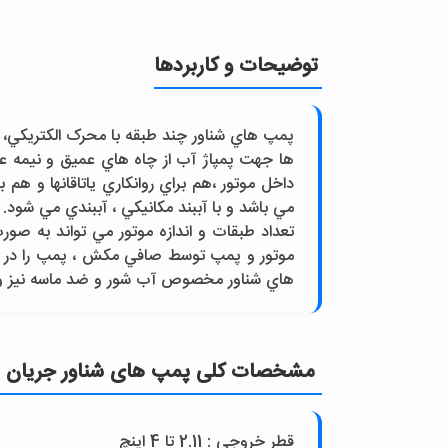
توضیحات و کاربردها
پمپ هاي شناور چند طبقه با محرک الکتريکي، م
ها جهت پمپاژ آب از چاه هاي عميق و نيمه ع
داخل موتور ،هم براي روانکاري ياتاقانها و هم
مي باشد و با آببند مکانيکي ، آببندي مي ش
تعداد طبقات و اندازه موتور مي تواند به ص
موتور و پمپ توسط صافي مکش ، پمپ را در مق
هاي شناور مخصوص آب شور و ضد ماسه نيز وج
مشخصات کلی پمپ های شناور جريان شع
قطر خروجي : 2.11 تا 4 اينچ