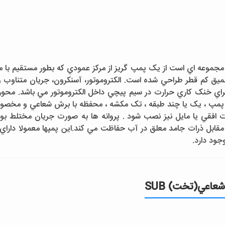
جموعه اي است از يک پمپ گريز از مرکز عمودي که بطور مستقيم با موت
ميق کم قطر طراحي شده است. الکتروموتور، آسنکرون، جريان متناوب
 براي خنک کاري حرارت در سيم پيچي داخل الکتروموتور مي باشد. محور م
ود. پمپ ، يک يا چند طبقه ، تک مکشه ، محفظه با برش شعاعي و مخ
ورت افقي يا مايل نيز نصب شود . پروانه ها به صورت جريان مختلط 
ابل ذرات جامد معلق در آب حفاظت مي کند.اين پمپها معمولا داراي
ود دارد.
اعي(تخت) SUB