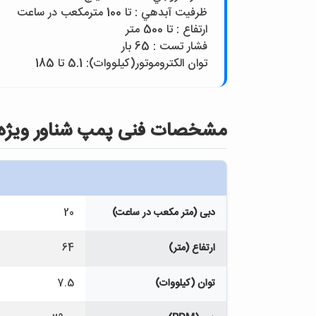
ظرفيت آبدهي : تا 100 مترمکعب در ساعت
ارتفاع : تا 500 متر
فشار تست : 65 بار
توان الکتروموتور(کيلووات): 5.1 تا 185
مشخصات فنی پمپ شناور ويژه مدل (115)-GG at 6E7 3/2
دبی (متر مکعب در ساعت)
20
ارتفاع (متر)
64
توان (کیلووات)
7.5