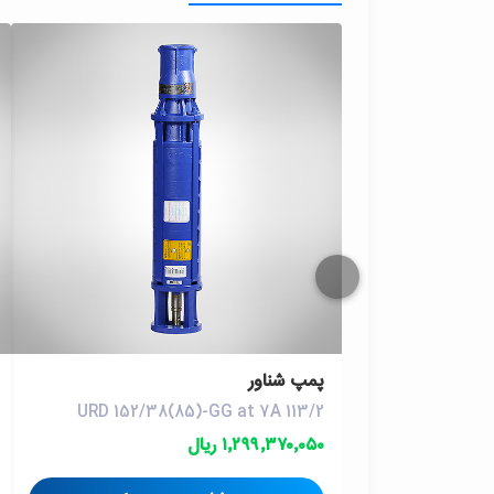
پمپ شناور
URD 152/38(85)-GG at 7A 113/2
۱٬۲۹۹٬۳۷۰٬۰۵۰ ریال