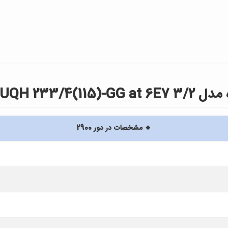
UQH 233/4
🔹 مشخصات در دور 2900