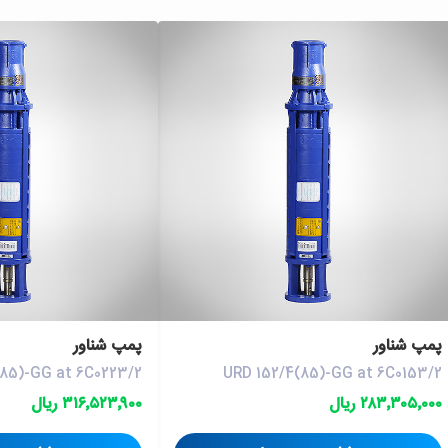
پمپ شناور
پمپ شناور
(85)-GG at 6C0223/2
URD 152/4(85)-GG at 6C0153/2
۲۸۳٬۳۰۵٬۰۰۰ ریال
۳۱۶٬۵۲۳٬۹۰۰ ریال