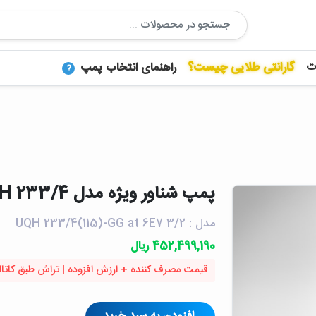
ت
گارانتی طلایی چیست؟
راهنمای انتخاب پمپ
?
پمپ شناور ويژه مدل UQH 233/4 | پمپیران
مدل : UQH 233/4(115)-GG at 6E7 3/2
452,499,190 ریال
قیمت مصرف کننده + ارزش افزوده | تراش طبق کاتا