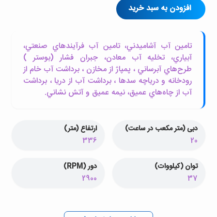
افزودن به سبد خرید
تامين آب آشاميدني، تامين آب فرآيندهاي صنعتي،
آبياري، تخليه آب معادن، جبران فشار (بوستر )
طرح‌هاي آبرساني ، پمپاژ از مخازن ، برداشت آب خام از
رودخانه و درياچه سدها ، برداشت آب از دريا ، برداشت
آب از چاه‌هاي عميق، نيمه عميق و آتش نشاني.
دبی (متر مکعب در ساعت)
ارتفاع (متر)
336
20
توان (کیلووات)
دور (RPM)
2900
37