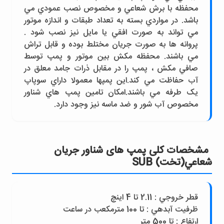
محفظه با برش شعاعي و مخصوص نصب عمودي مي
باشد. در مواردي بسته به تعداد طبقات و اندازه موتور
مي تواند به صورت افقي يا مايل نيز نصب شود .
پروانه ها به صورت جريان مختلط بوده و قابل تراش
مي باشند. محفظه مکش بين موتور و پمپ توسط
صافي مکش ، پمپ را در مقابل ذرات جامد معلق در
آب حفاظت مي کند.اين پمپها معمولا داراي سوپاپ
يک طرفه مي باشند.امکان تامين پمپ هاي شناور
مخصوص آب شور و ضد ماسه نيز وجود دارد.
مشخصات کلی پمپ های شناور جريان
شعاعي(تخت) SUB
قطر خروجي : 2.11 تا 4 اينچ
ظرفيت آبدهي : تا 100 مترمکعب در ساعت
ارتفاع : تا 500 متر