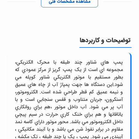
مشاهده مشخصات فنی
توضیحات و کاربردها
پمپ هاي شناور چند طبقه با محرک الکتريکي،
مجموعه اي است از يک پمپ گريز از مرکز عمودي که
بطور مستقيم با موتور الکتريکي شناور کوپله مي
شود.اين دستگاه ها جهت پمپاژ آب از چاه هاي عميق
و نيمه عميق کم قطر طراحي شده است. الکتروموتور،
آسنکرون، جريان متناوب و قفس سنجابي است و با
آب پر مي شود. آب داخل موتور ،هم براي روانکاري
ياتاقانها و هم براي خنک کاري حرارت در سيم پيچي
داخل الکتروموتور مي باشد. محور موتور داراي کاسه نمد
مقاوم در برابر نفوذ شن مي باشد و با آببند مکانيکي ،
آببندي مي شود. پمپ ، يک يا چند طبقه ، تک مکشه ،