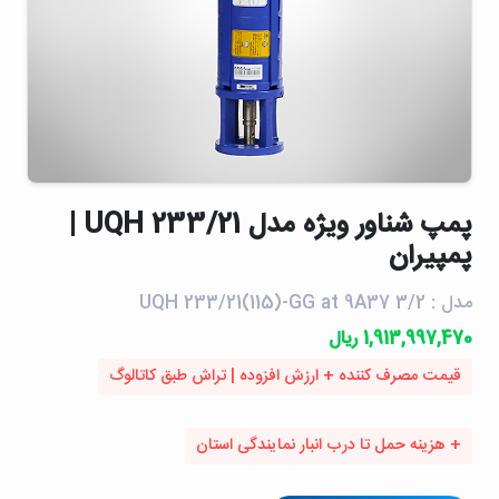
پمپ شناور ويژه مدل UQH 233/21 |
پمپیران
مدل : UQH 233/21(115)-GG at 9A37 3/2
1,913,997,470 ریال
قیمت مصرف کننده + ارزش افزوده | تراش طبق کاتالوگ
+ هزینه حمل تا درب انبار نمایندگی استان