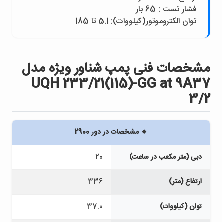
فشار تست : 65 بار
توان الکتروموتور(کيلووات): 5.1 تا 185
مشخصات فنی پمپ شناور ويژه مدل
UQH 233/21(115)-GG at 9A37
3/2
🔹 مشخصات در دور 2900
دبی (متر مکعب در ساعت)
20
ارتفاع (متر)
336
توان (کیلووات)
37.0