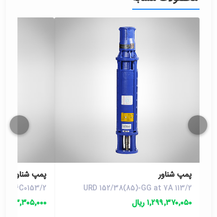
پمپ شناور
پمپ شناور
G at 6C0153/2
URD 152/38(85)-GG at 7A 113/2
۱٬۲۹۹٬۳۷۰٬۰۵۰ ریال
۲۸۳٬۳۰۵٬۰۰۰ ریال