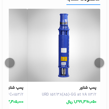
پمپ شناور
پمپ شناور
G at 6C0153/2
URD 152/38(85)-GG at 7A 113/2
۱٬۲۹۹٬۳۷۰٬۰۵۰ ریال
۲۸۳٬۳۰۵٬۰۰۰ ریال