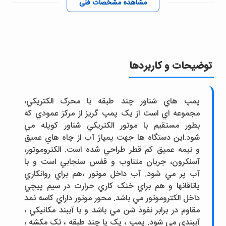
مشاهده مشخصات فنی
توضیحات و کاربردها
پمپ هاي شناور چند طبقه با محرک الکتريکي،
مجموعه اي است از يک پمپ گريز از مرکز عمودي که
بطور مستقيم با موتور الکتريکي شناور کوپله مي
شود.اين دستگاه ها جهت پمپاژ آب از چاه هاي عميق
و نيمه عميق کم قطر طراحي شده است. الکتروموتور،
آسنکرون، جريان متناوب و قفس سنجابي است و با
آب پر مي شود. آب داخل موتور ،هم براي روانکاري
ياتاقانها و هم براي خنک کاري حرارت در سيم پيچي
داخل الکتروموتور مي باشد. محور موتور داراي کاسه نمد
مقاوم در برابر نفوذ شن مي باشد و با آببند مکانيکي ،
آببندي مي شود. پمپ ، يک يا چند طبقه ، تک مکشه ،