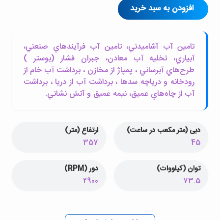
افزودن به سبد خرید
تامين آب آشاميدني، تامين آب فرآيندهاي صنعتي،
آبياري، تخليه آب معادن، جبران فشار (بوستر )
طرح‌هاي آبرساني ، پمپاژ از مخازن ، برداشت آب خام از
رودخانه و درياچه سدها ، برداشت آب از دريا ، برداشت
آب از چاه‌هاي عميق، نيمه عميق و آتش نشاني.
دبی (متر مکعب در ساعت)
ارتفاع (متر)
357
45
توان (کیلووات)
دور (RPM)
2900
73.5