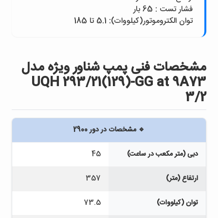
فشار تست : 65 بار
توان الکتروموتور(کيلووات): 5.1 تا 185
مشخصات فنی پمپ شناور ويژه مدل
UQH 293/21(129)-GG at 9A73
3/2
🔹 مشخصات در دور 2900
دبی (متر مکعب در ساعت)
45
ارتفاع (متر)
357
توان (کیلووات)
73.5