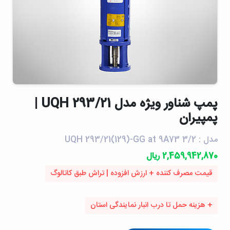
پمپ شناور ويژه مدل UQH 293/21 |
پمپیران
مدل : UQH 293/21(129)-GG at 9A73 3/2
2,459,942,870 ریال
قیمت مصرف کننده + ارزش افزوده | تراش طبق کاتالوگ
+ هزینه حمل تا درب انبار نمایندگی استان