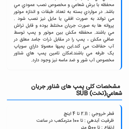
محفظه با برش شعاعي و مخصوص نصب عمودي مي
باشد. در مواردي بسته به تعداد طبقات و اندازه موتور
مي تواند به صورت افقي يا مايل نيز نصب شود .
پروانه ها به صورت جريان مختلط بوده و قابل تراش
مي باشند. محفظه مکش بين موتور و پمپ توسط
صافي مکش ، پمپ را در مقابل ذرات جامد معلق در
آب حفاظت مي کند.اين پمپها معمولا داراي سوپاپ
يک طرفه مي باشند.امکان تامين پمپ هاي شناور
مخصوص آب شور و ضد ماسه نيز وجود دارد.
مشخصات کلی پمپ های شناور جريان
شعاعي(تخت) SUB
قطر خروجي : 2.11 تا 4 اينچ
ظرفيت آبدهي : تا 100 مترمکعب در ساعت
ارتفاع : تا 500 متر