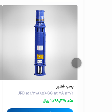
پمپ شناور
URD 152/38(85)-GG at 7A 113/2
۱٬۲۹۹٬۳۷۰٬۰۵۰ ریال