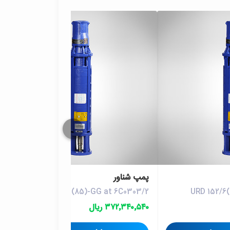
پمپ شناور
URD 152/9(85)-GG at 6C0303/2
URD 152/6
۳۷۲٬۳۴۰٬۵۴۰ ریال