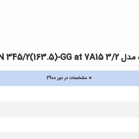
UQN 345/2(
🔹 مشخصات در دور 2900