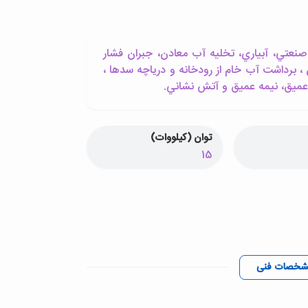
نعتي، آبياري، تخليه آب معادن، جبران فشار
 ، برداشت آب خام از رودخانه و درياچه سدها ،
 عميق، نيمه عميق و آتش نشاني.
توان (کیلووات)
15
شخصات فنی