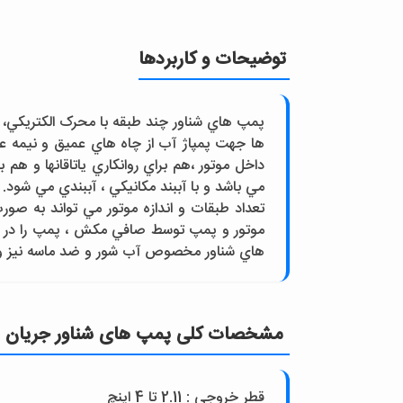
توضیحات و کاربردها
پمپ هاي شناور چند طبقه با محرک الکتريکي، م
ها جهت پمپاژ آب از چاه هاي عميق و نيمه ع
داخل موتور ،هم براي روانکاري ياتاقانها و هم
مي باشد و با آببند مکانيکي ، آببندي مي ش
تعداد طبقات و اندازه موتور مي تواند به ص
موتور و پمپ توسط صافي مکش ، پمپ را در مق
هاي شناور مخصوص آب شور و ضد ماسه نيز وج
مشخصات کلی پمپ های شناور جريان شع
قطر خروجي : 2.11 تا 4 اينچ