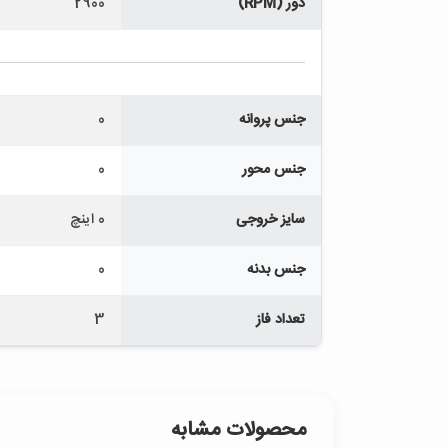
دور (RPM)
2900
جنس پروانه
0
جنس محور
0
سایز خروجی
0 اینچ
جنس بدنه
0
تعداد فاز
3
محصولات مشابه