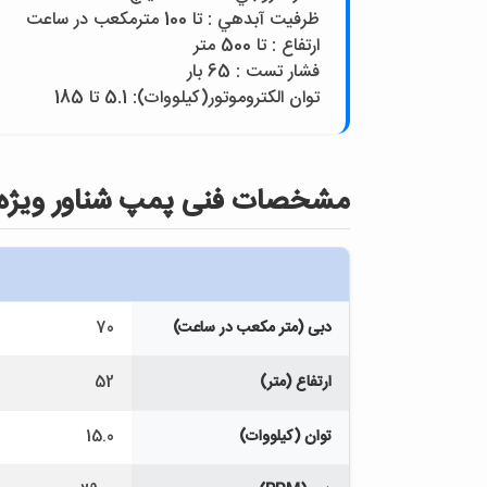
ظرفيت آبدهي : تا 100 مترمکعب در ساعت
ارتفاع : تا 500 متر
فشار تست : 65 بار
توان الکتروموتور(کيلووات): 5.1 تا 185
مشخصات فنی پمپ شناور ويژه مدل 163.5)-GG at 7A15 3/2
دبی (متر مکعب در ساعت)
70
ارتفاع (متر)
52
توان (کیلووات)
15.0