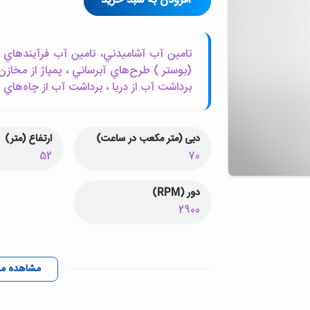
افزودن به سبد خرید
تامين آب آشاميدني، تامين آب فرآيندهاي ص
(بوستر ) طرح‌هاي آبرساني ، پمپاژ از مخازن
برداشت آب از دريا ، برداشت آب از چاه‌هاي
دبی (متر مکعب در ساعت)
ارتفاع (متر)
52
70
دور (RPM)
2900
مشاهده م