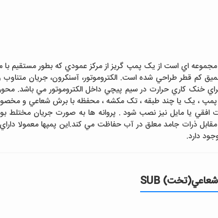
جموعه اي است از يک پمپ گريز از مرکز عمودي که بطور مستقيم با موت
ميق کم قطر طراحي شده است. الکتروموتور، آسنکرون، جريان متناوب
 براي خنک کاري حرارت در سيم پيچي داخل الکتروموتور مي باشد. محور م
ود. پمپ ، يک يا چند طبقه ، تک مکشه ، محفظه با برش شعاعي و مخ
ورت افقي يا مايل نيز نصب شود . پروانه ها به صورت جريان مختلط 
ابل ذرات جامد معلق در آب حفاظت مي کند.اين پمپها معمولا داراي
ود دارد.
اعي(تخت) SUB