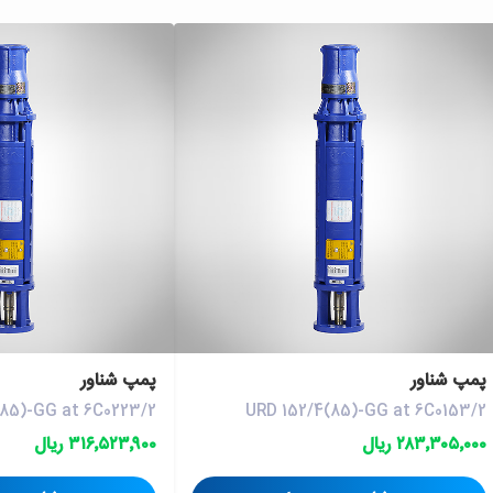
پمپ شناور
پمپ شناور
(85)-GG at 6C0223/2
URD 152/4(85)-GG at 6C0153/2
۲۸۳٬۳۰۵٬۰۰۰ ریال
۳۱۶٬۵۲۳٬۹۰۰ ریال