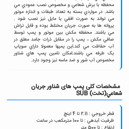
محفظه با برش شعاعي و مخصوص نصب عمودي مي
باشد. در مواردي بسته به تعداد طبقات و اندازه موتور
مي تواند به صورت افقي يا مايل نيز نصب شود .
پروانه ها به صورت جريان مختلط بوده و قابل تراش
مي باشند. محفظه مکش بين موتور و پمپ توسط
صافي مکش ، پمپ را در مقابل ذرات جامد معلق در
آب حفاظت مي کند.اين پمپها معمولا داراي سوپاپ
يک طرفه مي باشند.امکان تامين پمپ هاي شناور
مخصوص آب شور و ضد ماسه نيز وجود دارد.
مشخصات کلی پمپ های شناور جريان
شعاعي(تخت) SUB
قطر خروجي : 2.11 تا 4 اينچ
ظرفيت آبدهي : تا 100 مترمکعب در ساعت
ارتفاع : تا 500 متر