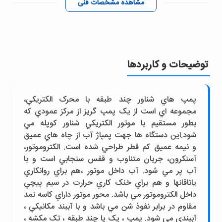
مشاهده مشخصات فنی
توضیحات و کاربردها
پمپ هاي شناور چند طبقه با محرک الکتريکي،
مجموعه اي است از يک پمپ گريز از مرکز عمودي که
بطور مستقيم با موتور الکتريکي شناور کوپله مي
شود.اين دستگاه ها جهت پمپاژ آب از چاه هاي عميق
و نيمه عميق کم قطر طراحي شده است. الکتروموتور،
آسنکرون، جريان متناوب و قفس سنجابي است و با
آب پر مي شود. آب داخل موتور ،هم براي روانکاري
ياتاقانها و هم براي خنک کاري حرارت در سيم پيچي
داخل الکتروموتور مي باشد. محور موتور داراي کاسه نمد
مقاوم در برابر نفوذ شن مي باشد و با آببند مکانيکي ،
آببندي مي شود. پمپ ، يک يا چند طبقه ، تک مکشه ،