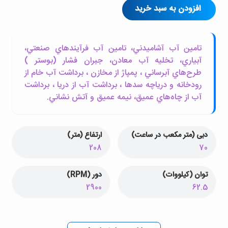
افزودن به سبد خرید
تامين آب آشاميدني، تامين آب فرآيندهاي صنعتي،
آبياري، تخليه آب معادن، جبران فشار (بوستر )
طرح‌هاي آبرساني ، پمپاژ از مخازن ، برداشت آب خام از
رودخانه و درياچه سدها ، برداشت آب از دريا ، برداشت
آب از چاه‌هاي عميق، نيمه عميق و آتش نشاني.
دبی (متر مکعب در ساعت)
ارتفاع (متر)
208
70
توان (کیلووات)
دور (RPM)
2900
62.5