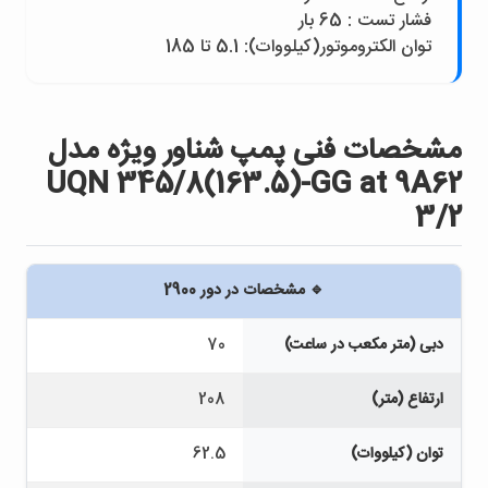
فشار تست : 65 بار
توان الکتروموتور(کيلووات): 5.1 تا 185
مشخصات فنی پمپ شناور ويژه مدل
UQN 345/8(163.5)-GG at 9A62
3/2
🔹 مشخصات در دور 2900
دبی (متر مکعب در ساعت)
70
ارتفاع (متر)
208
توان (کیلووات)
62.5