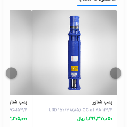
پمپ شناور
پمپ شناور
G at 6C0153/2
URD 152/38(85)-GG at 7A 113/2
۱٬۲۹۹٬۳۷۰٬۰۵۰ ریال
۲۸۳٬۳۰۵٬۰۰۰ ریال