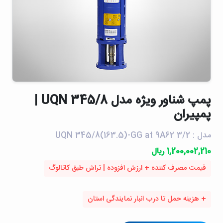
پمپ شناور ويژه مدل UQN 345/8 |
پمپیران
مدل : UQN 345/8(163.5)-GG at 9A62 3/2
1,200,002,210 ریال
قیمت مصرف کننده + ارزش افزوده | تراش طبق کاتالوگ
+ هزینه حمل تا درب انبار نمایندگی استان