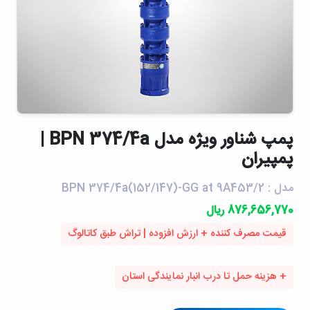
پمپ شناور ويژه مدل BPN 374/4a |
پمپیران
مدل : BPN 374/4a(152/147)-GG at 9A453/2
876,656,770 ریال
قیمت مصرف کننده + ارزش افزوده | تراش طبق کاتالوگ
+ هزینه حمل تا درب انبار نمایندگی استان