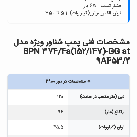
فشار تست : 65 بار
توان الکتروموتور(کيلووات): 5.1 تا 350
مشخصات فنی پمپ شناور ويژه مدل
BPN 374/4a(152/147)-GG at
9A453/2
🔹 مشخصات در دور 2900
دبی (متر مکعب در ساعت)
120
ارتفاع (متر)
94
توان (کیلووات)
45.5