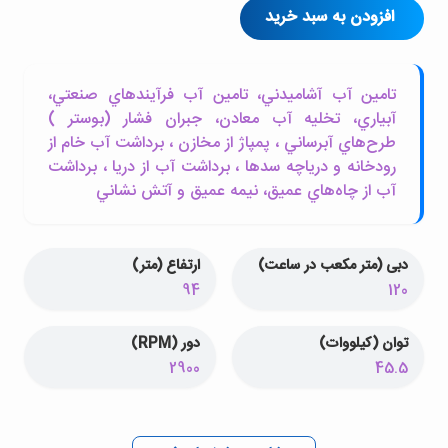
افزودن به سبد خرید
تامين آب آشاميدني، تامين آب فرآيندهاي صنعتي،
آبياري، تخليه آب معادن، جبران فشار (بوستر )
طرح‌هاي آبرساني ، پمپاژ از مخازن ، برداشت آب خام از
رودخانه و درياچه سدها ، برداشت آب از دريا ، برداشت
آب از چاه‌هاي عميق، نيمه عميق و آتش نشاني
دبی (متر مکعب در ساعت)
ارتفاع (متر)
94
120
توان (کیلووات)
دور (RPM)
2900
45.5