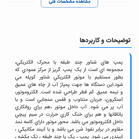
مشاهده مشخصات فنی
توضیحات و کاربردها
پمپ هاي شناور چند طبقه با محرک الکتريکي،
مجموعه اي است از يک پمپ گريز از مرکز عمودي که
بطور مستقيم با موتور الکتريکي شناور کوپله مي
شود.اين دستگاه ها جهت پمپاژ آب از چاه هاي عميق
و نيمه عميق کم قطر طراحي شده است. الکتروموتور،
آسنکرون، جريان متناوب و قفس سنجابي است و با
آب پر مي شود. آب داخل موتور ،هم براي روانکاري
ياتاقانها و هم براي خنک کاري حرارت در سيم پيچي
داخل الکتروموتور مي باشد. محور موتور داراي کاسه نمد
مقاوم در برابر نفوذ شن مي باشد و با آببند مکانيکي ،
آببندي مي شود. پمپ ، يک يا چند طبقه ، تک مکشه ،