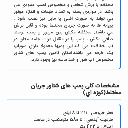
محفظه با برش شعاعي و مخصوص نصب عمودي مي
باشد. در مواردي بسته به تعداد طبقات و اندازه موتور
مي تواند به صورت افقي يا مايل نيز نصب شود .
پروانه ها به صورت جريان مختلط بوده و قابل تراش
مي باشند. محفظه مکش بين موتور و پمپ توسط
صافي مکش ، پمپ را در مقابل ذرات جامد معلق در
آب حفاظت مي کند.اين پمپها معمولا داراي سوپاپ
يک طرفه مي باشند.امکان تامين پمپ هاي شناور
مخصوص آب شور و ضد ماسه نيز وجود دارد.
مشخصات کلی پمپ های شناور جريان
مختلط(کوزه اي)
قطر خروجي : 2.11 تا 8 اينچ
ظرفيت آبدهي : تا 580 مترمکعب در ساعت
ارتفاع : تا 432 متر