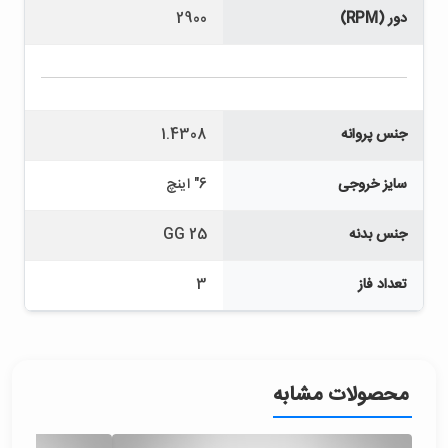
دور (RPM)
2900
جنس پروانه
1.4308
سایز خروجی
6" اینچ
جنس بدنه
GG 25
تعداد فاز
3
محصولات مشابه