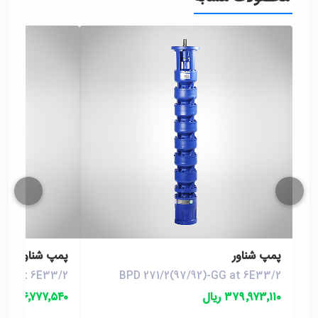
پمپ شناور
پمپ شناور
-GG at 6E33/2
BPD 271/2(97/92)-GG at 6E33/2
۳۷۹٬۹۷۳٬۱۱۰ ریال
۴۴۶٬۷۷۷٬۵۴۰ ریال