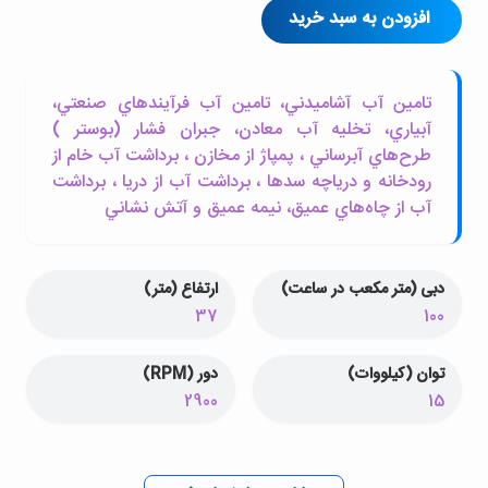
افزودن به سبد خرید
تامين آب آشاميدني، تامين آب فرآيندهاي صنعتي،
آبياري، تخليه آب معادن، جبران فشار (بوستر )
طرح‌هاي آبرساني ، پمپاژ از مخازن ، برداشت آب خام از
رودخانه و درياچه سدها ، برداشت آب از دريا ، برداشت
آب از چاه‌هاي عميق، نيمه عميق و آتش نشاني
دبی (متر مکعب در ساعت)
ارتفاع (متر)
37
100
توان (کیلووات)
دور (RPM)
2900
15