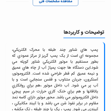
مشاهده مشخصات فنی
توضیحات و کاربردها
پمپ هاي شناور چند طبقه با محرک الکتريکي،
مجموعه اي است از يک پمپ گريز از مرکز عمودي که
بطور مستقيم با موتور الکتريکي شناور کوپله مي
شود.اين دستگاه ها جهت پمپاژ آب از چاه هاي عميق
و نيمه عميق کم قطر طراحي شده است. الکتروموتور،
آسنکرون، جريان متناوب و قفس سنجابي است و با
آب پر مي شود. آب داخل موتور ،هم براي روانکاري
ياتاقانها و هم براي خنک کاري حرارت در سيم پيچي
داخل الکتروموتور مي باشد. محور موتور داراي کاسه نمد
مقاوم در برابر نفوذ شن مي باشد و با آببند مکانيکي ،
آببندي مي شود. پمپ ، يک يا چند طبقه ، تک مکشه ،