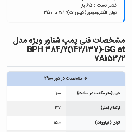
فشار تست : 65 بار
توان الکتروموتور(کيلووات): 5.1 تا 350
مشخصات فنی پمپ شناور ويژه مدل
BPH 384/2(142/137)-GG at
7A153/2
🔹 مشخصات در دور 2900
دبی (متر مکعب در ساعت)
100
ارتفاع (متر)
37
توان (کیلووات)
15.0