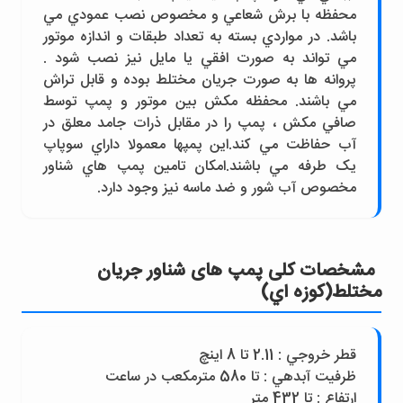
محفظه با برش شعاعي و مخصوص نصب عمودي مي
باشد. در مواردي بسته به تعداد طبقات و اندازه موتور
مي تواند به صورت افقي يا مايل نيز نصب شود .
پروانه ها به صورت جريان مختلط بوده و قابل تراش
مي باشند. محفظه مکش بين موتور و پمپ توسط
صافي مکش ، پمپ را در مقابل ذرات جامد معلق در
آب حفاظت مي کند.اين پمپها معمولا داراي سوپاپ
يک طرفه مي باشند.امکان تامين پمپ هاي شناور
مخصوص آب شور و ضد ماسه نيز وجود دارد.
مشخصات کلی پمپ های شناور جريان
مختلط(کوزه اي)
قطر خروجي : 2.11 تا 8 اينچ
ظرفيت آبدهي : تا 580 مترمکعب در ساعت
ارتفاع : تا 432 متر