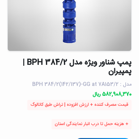
پمپ شناور ويژه مدل BPH 384/2 |
پمپیران
مدل : BPH 384/2(142/137)-GG at 7A153/2
582,908,370 ریال
قیمت مصرف کننده + ارزش افزوده | تراش طبق کاتالوگ
+ هزینه حمل تا درب انبار نمایندگی استان