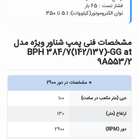
فشار تست : 65 بار
توان الکتروموتور(کيلووات): 5.1 تا 350
مشخصات فنی پمپ شناور ويژه مدل
BPH 384/7(142/137)-GG at
9A553/2
🔹 مشخصات در دور 2900
دبی (متر مکعب در ساعت)
100
ارتفاع (متر)
130
دور (RPM)
2900