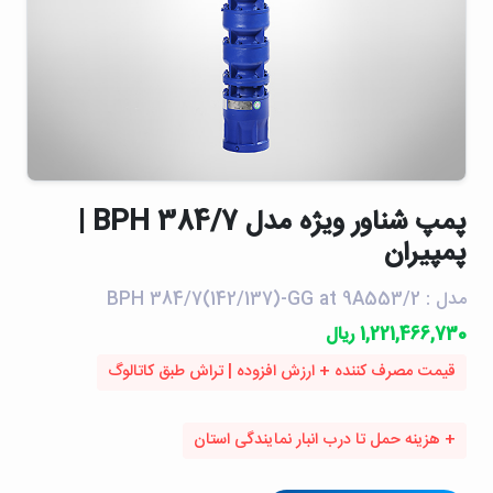
پمپ شناور ويژه مدل BPH 384/7 |
پمپیران
مدل : BPH 384/7(142/137)-GG at 9A553/2
1,221,466,730 ریال
قیمت مصرف کننده + ارزش افزوده | تراش طبق کاتالوگ
+ هزینه حمل تا درب انبار نمایندگی استان