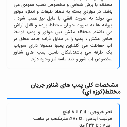
محفظه با برش شعاعي و مخصوص نصب عمودي مي
باشد. در مواردي بسته به تعداد طبقات و اندازه موتور
مي تواند به صورت افقي يا مايل نيز نصب شود .
پروانه ها به صورت جريان مختلط بوده و قابل تراش
مي باشند. محفظه مکش بين موتور و پمپ توسط
صافي مکش ، پمپ را در مقابل ذرات جامد معلق در
آب حفاظت مي کند.اين پمپها معمولا داراي سوپاپ
يک طرفه مي باشند.امکان تامين پمپ هاي شناور
مخصوص آب شور و ضد ماسه نيز وجود دارد.
مشخصات کلی پمپ های شناور جريان
مختلط(کوزه اي)
قطر خروجي : 2.11 تا 8 اينچ
ظرفيت آبدهي : تا 580 مترمکعب در ساعت
ارتفاع : تا 432 متر