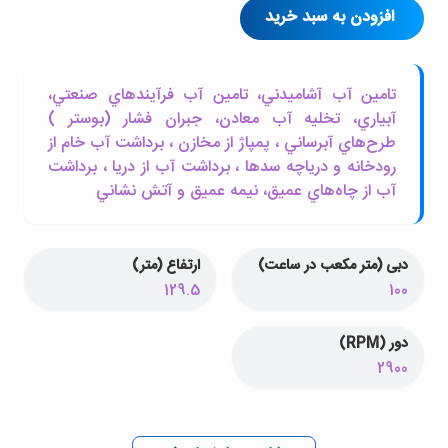
افزودن به سبد خرید
تامين آب آشاميدني، تامين آب فرآيندهاي صنعتي،
آبياري، تخليه آب معادن، جبران فشار (بوستر )
طرح‌هاي آبرساني ، پمپاژ از مخازن ، برداشت آب خام از
رودخانه و درياچه سدها ، برداشت آب از دريا ، برداشت
آب از چاه‌هاي عميق، نيمه عميق و آتش نشاني
دبی (متر مکعب در ساعت)
ارتفاع (متر)
129.5
100
دور (RPM)
2900