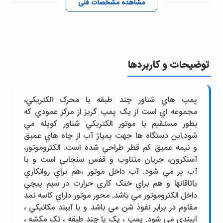
مشاهده مشخصات فنی
توضیحات و کاربردها
پمپ هاي شناور چند طبقه با محرک الکتريکي،
مجموعه اي است از يک پمپ گريز از مرکز عمودي که
بطور مستقيم با موتور الکتريکي شناور کوپله مي
شود.اين دستگاه ها جهت پمپاژ آب از چاه هاي عميق
و نيمه عميق کم قطر طراحي شده است. الکتروموتور،
آسنکرون، جريان متناوب و قفس سنجابي است و با
آب پر مي شود. آب داخل موتور ،هم براي روانکاري
ياتاقانها و هم براي خنک کاري حرارت در سيم پيچي
داخل الکتروموتور مي باشد. محور موتور داراي کاسه نمد
مقاوم در برابر نفوذ شن مي باشد و با آببند مکانيکي ،
آببندي مي شود. پمپ ، يک يا چند طبقه ، تک مکشه ،