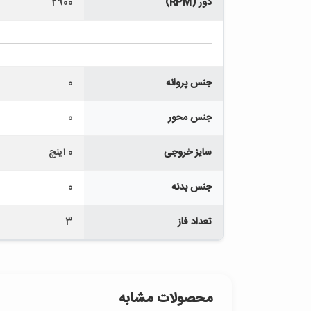
دور (RPM)
2900
جنس پروانه
0
جنس محور
0
سایز خروجی
0 اینچ
جنس بدنه
0
تعداد فاز
3
محصولات مشابه