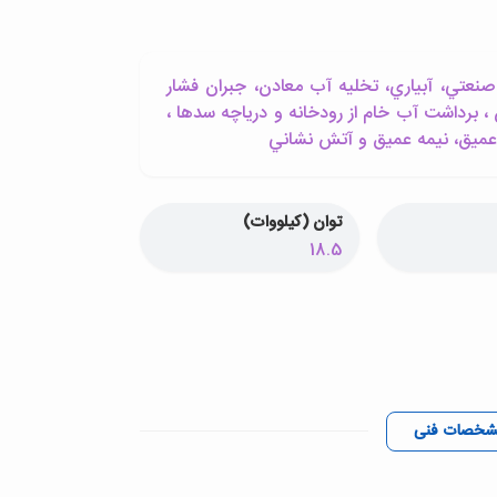
نعتي، آبياري، تخليه آب معادن، جبران فشار
 ، برداشت آب خام از رودخانه و درياچه سدها ،
ي عميق، نيمه عميق و آتش نشاني
توان (کیلووات)
18.5
شخصات فنی