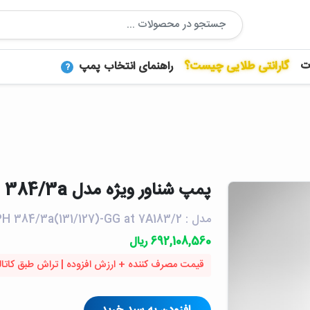
ت
گارانتی طلایی چیست؟
راهنمای انتخاب پمپ
?
پمپ شناور ويژه مدل BPH 384/3a | پمپیران
مدل : BPH 384/3a(131/127)-GG at 7A183/2
692,108,560 ریال
قیمت مصرف کننده + ارزش افزوده | تراش طبق کاتا