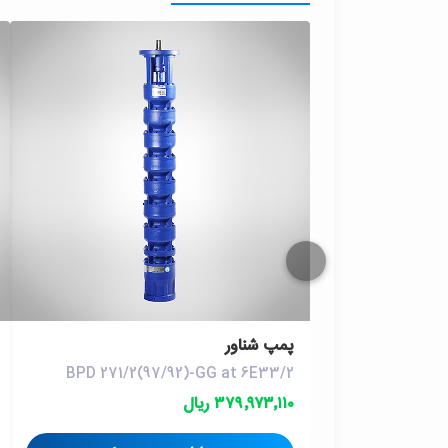
پمپ شناور
BPD 271/2(97/92)-GG at 6E33/2
۳۷۹٬۹۷۳٬۱۱۰ ریال