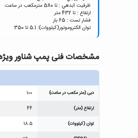
ظرفيت آبدهي : تا 580 مترمکعب در ساعت
ارتفاع : تا 432 متر
فشار تست : 65 بار
توان الکتروموتور(کيلووات): 5.1 تا 350
مشخصات فنی پمپ شناور ويژه مدل (131/127)-GG at 7A183/2
دبی (متر مکعب در ساعت)
100
ارتفاع (متر)
44
توان (کیلووات)
18.5