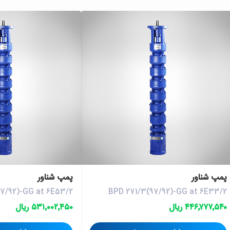
پمپ شناور
پمپ شناور
97/92)-GG at 6E53/2
BPD 271/3(97/92)-GG at 6E33/2
۴۴۶٬۷۷۷٬۵۴۰ ریال
۵۳۱٬۰۰۲٬۴۵۰ ریال