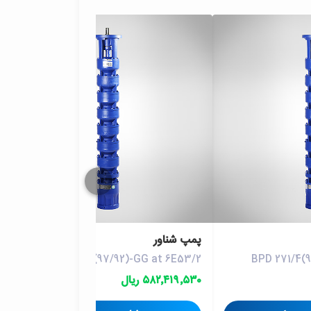
پمپ شناور
BPD 271/5(97/92)-GG at 6E53/2
BPD 271/4(
۵۸۲٬۴۱۹٬۵۳۰ ریال