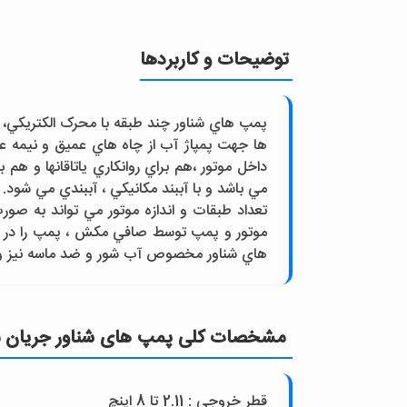
توضیحات و کاربردها
پمپ هاي شناور چند طبقه با محرک الکتريکي، م
ها جهت پمپاژ آب از چاه هاي عميق و نيمه ع
داخل موتور ،هم براي روانکاري ياتاقانها و هم
مي باشد و با آببند مکانيکي ، آببندي مي ش
تعداد طبقات و اندازه موتور مي تواند به ص
موتور و پمپ توسط صافي مکش ، پمپ را در مق
هاي شناور مخصوص آب شور و ضد ماسه نيز وج
مشخصات کلی پمپ های شناور جريان م
قطر خروجي : 2.11 تا 8 اينچ