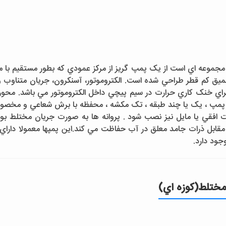
جموعه اي است از يک پمپ گريز از مرکز عمودي که بطور مستقيم با موت
ميق کم قطر طراحي شده است. الکتروموتور، آسنکرون، جريان متناوب
 براي خنک کاري حرارت در سيم پيچي داخل الکتروموتور مي باشد. محور م
ود. پمپ ، يک يا چند طبقه ، تک مکشه ، محفظه با برش شعاعي و مخ
ورت افقي يا مايل نيز نصب شود . پروانه ها به صورت جريان مختلط 
ابل ذرات جامد معلق در آب حفاظت مي کند.اين پمپها معمولا داراي
ود دارد.
ختلط(کوزه اي)