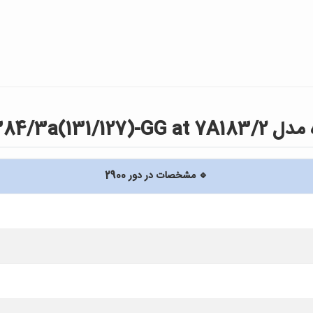
BPH 384/3a
🔹 مشخصات در دور 2900