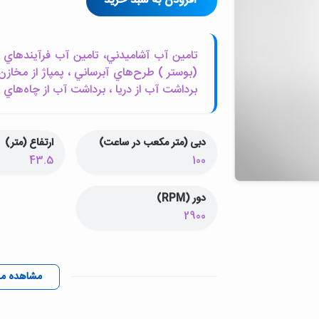
افزودن به سبد خرید
تامين آب آشاميدني، تامين آب فرآيندهاي ص
(بوستر ) طرح‌هاي آبرساني ، پمپاژ از مخازن
برداشت آب از دريا ، برداشت آب از چاه‌ها
دبی (متر مکعب در ساعت)
ارتفاع (متر)
43.5
100
دور (RPM)
2900
مشاهده م