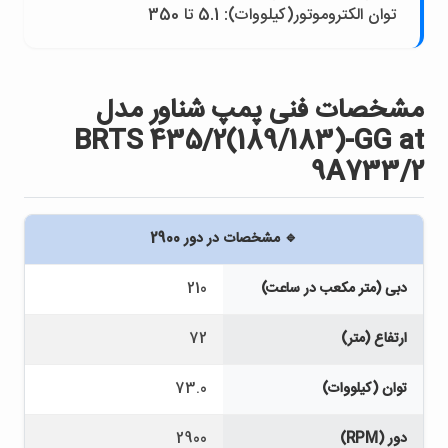
توان الکتروموتور(کيلووات): 5.1 تا 350
مشخصات فنی پمپ شناور مدل
BRTS 435/2(189/183)-GG at
9A733/2
🔹 مشخصات در دور 2900
دبی (متر مکعب در ساعت)
210
ارتفاع (متر)
72
توان (کیلووات)
73.0
دور (RPM)
2900