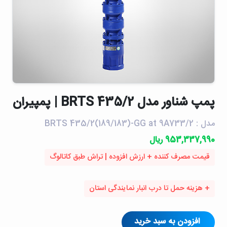
پمپ شناور مدل BRTS 435/2 | پمپیران
مدل : BRTS 435/2(189/183)-GG at 9A733/2
953,337,990 ریال
قیمت مصرف کننده + ارزش افزوده | تراش طبق کاتالوگ
+ هزینه حمل تا درب انبار نمایندگی استان
افزودن به سبد خرید