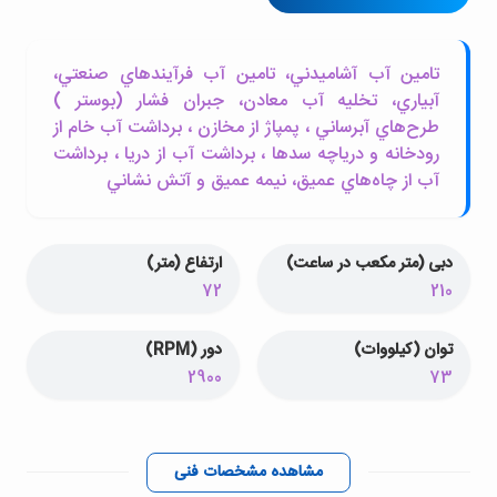
تامين آب آشاميدني، تامين آب فرآيندهاي صنعتي،
آبياري، تخليه آب معادن، جبران فشار (بوستر )
طرح‌هاي آبرساني ، پمپاژ از مخازن ، برداشت آب خام از
رودخانه و درياچه سدها ، برداشت آب از دريا ، برداشت
آب از چاه‌هاي عميق، نيمه عميق و آتش نشاني
دبی (متر مکعب در ساعت)
ارتفاع (متر)
72
210
توان (کیلووات)
دور (RPM)
2900
73
مشاهده مشخصات فنی