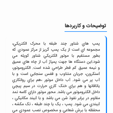
توضیحات و کاربردها
پمپ هاي شناور چند طبقه با محرک الکتريکي،
مجموعه اي است از يک پمپ گريز از مرکز عمودي که
بطور مستقيم با موتور الکتريکي شناور کوپله مي
شود.اين دستگاه ها جهت پمپاژ آب از چاه هاي عميق
و نيمه عميق کم قطر طراحي شده است. الکتروموتور،
آسنکرون، جريان متناوب و قفس سنجابي است و با
آب پر مي شود. آب داخل موتور ،هم براي روانکاري
ياتاقانها و هم براي خنک کاري حرارت در سيم پيچي
داخل الکتروموتور مي باشد. محور موتور داراي کاسه نمد
مقاوم در برابر نفوذ شن مي باشد و با آببند مکانيکي ،
آببندي مي شود. پمپ ، يک يا چند طبقه ، تک مکشه ،
محفظه با برش شعاعي و مخصوص نصب عمودي مي