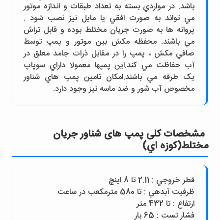
باشد. در مواردي بسته به تعداد طبقات و اندازه موتور
مي تواند به صورت افقي يا مايل نيز نصب شود .
پروانه ها به صورت جريان مختلط بوده و قابل تراش
مي باشند. محفظه مکش بين موتور و پمپ توسط
صافي مکش ، پمپ را در مقابل ذرات جامد معلق در
آب حفاظت مي کند.اين پمپها معمولا داراي سوپاپ
يک طرفه مي باشند.امکان تامين پمپ هاي شناور
مخصوص آب شور و ضد ماسه نيز وجود دارد.
مشخصات کلی پمپ های شناور جريان
مختلط(کوزه اي)
قطر خروجي : 2.11 تا 8 اينچ
ظرفيت آبدهي : تا 580 مترمکعب در ساعت
ارتفاع : تا 432 متر
فشار تست : 65 بار