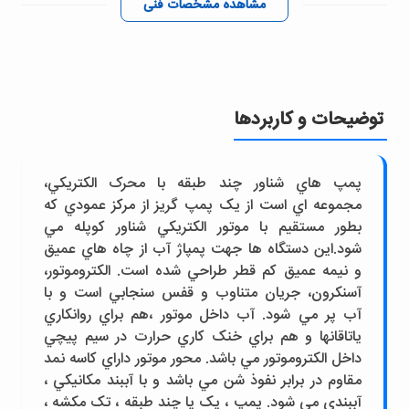
مشاهده مشخصات فنی
توضیحات و کاربردها
پمپ هاي شناور چند طبقه با محرک الکتريکي،
مجموعه اي است از يک پمپ گريز از مرکز عمودي که
بطور مستقيم با موتور الکتريکي شناور کوپله مي
شود.اين دستگاه ها جهت پمپاژ آب از چاه هاي عميق
و نيمه عميق کم قطر طراحي شده است. الکتروموتور،
آسنکرون، جريان متناوب و قفس سنجابي است و با
آب پر مي شود. آب داخل موتور ،هم براي روانکاري
ياتاقانها و هم براي خنک کاري حرارت در سيم پيچي
داخل الکتروموتور مي باشد. محور موتور داراي کاسه نمد
مقاوم در برابر نفوذ شن مي باشد و با آببند مکانيکي ،
آببندي مي شود. پمپ ، يک يا چند طبقه ، تک مکشه ،