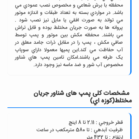
محفظه با برش شعاعي و مخصوص نصب عمودي مي
باشد. در مواردي بسته به تعداد طبقات و اندازه موتور
مي تواند به صورت افقي يا مايل نيز نصب شود .
پروانه ها به صورت جريان مختلط بوده و قابل تراش
مي باشند. محفظه مکش بين موتور و پمپ توسط
صافي مکش ، پمپ را در مقابل ذرات جامد معلق در
آب حفاظت مي کند.اين پمپها معمولا داراي سوپاپ
يک طرفه مي باشند.امکان تامين پمپ هاي شناور
مخصوص آب شور و ضد ماسه نيز وجود دارد.
مشخصات کلی پمپ های شناور جريان
مختلط(کوزه اي)
قطر خروجي : 2.11 تا 8 اينچ
ظرفيت آبدهي : تا 580 مترمکعب در ساعت
ارتفاع : تا 432 متر