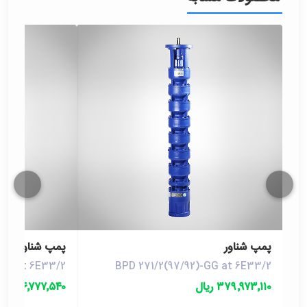
پمپ شناور
پمپ شناور
-GG at 6E33/2
BPD 271/2(97/92)-GG at 6E33/2
۳۷۹٬۹۷۳٬۱۱۰ ریال
۴۴۶٬۷۷۷٬۵۴۰ ریال