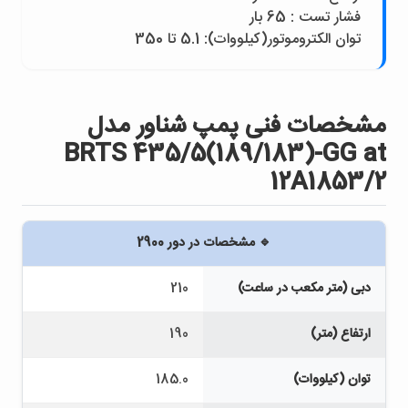
فشار تست : 65 بار
توان الکتروموتور(کيلووات): 5.1 تا 350
مشخصات فنی پمپ شناور مدل
BRTS 435/5(189/183)-GG at
12A1853/2
🔹 مشخصات در دور 2900
دبی (متر مکعب در ساعت)
210
ارتفاع (متر)
190
توان (کیلووات)
185.0