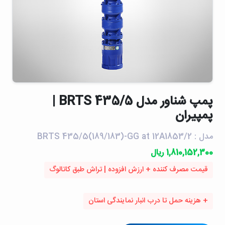
پمپ شناور مدل BRTS 435/5 |
پمپیران
مدل : BRTS 435/5(189/183)-GG at 12A1853/2
1,810,152,300 ریال
قیمت مصرف کننده + ارزش افزوده | تراش طبق کاتالوگ
+ هزینه حمل تا درب انبار نمایندگی استان