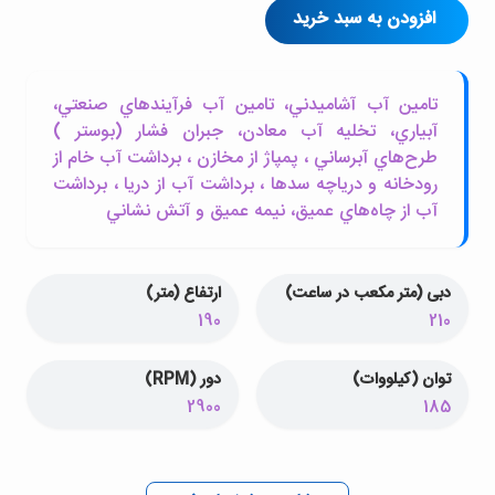
افزودن به سبد خرید
تامين آب آشاميدني، تامين آب فرآيندهاي صنعتي،
آبياري، تخليه آب معادن، جبران فشار (بوستر )
طرح‌هاي آبرساني ، پمپاژ از مخازن ، برداشت آب خام از
رودخانه و درياچه سدها ، برداشت آب از دريا ، برداشت
آب از چاه‌هاي عميق، نيمه عميق و آتش نشاني
دبی (متر مکعب در ساعت)
ارتفاع (متر)
190
210
توان (کیلووات)
دور (RPM)
2900
185