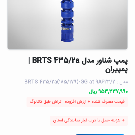
پمپ شناور مدل BRTS 435/2a |
پمپیران
مدل : BRTS 435/2a(185/179)-GG at 9A623/2
953,337,990 ریال
قیمت مصرف کننده + ارزش افزوده | تراش طبق کاتالوگ
+ هزینه حمل تا درب انبار نمایندگی استان