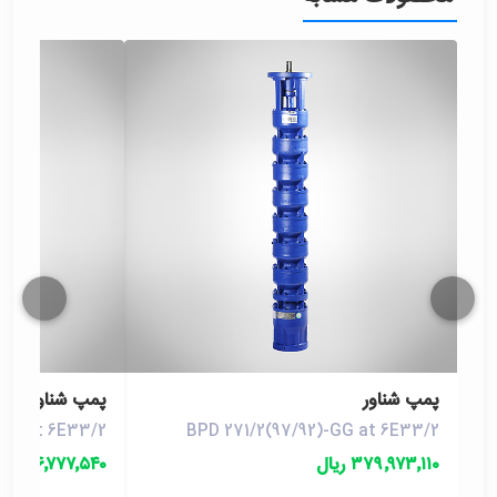
پمپ شناور
پمپ شناور
-GG at 6E33/2
BPD 271/2(97/92)-GG at 6E33/2
۳۷۹٬۹۷۳٬۱۱۰ ریال
۴۴۶٬۷۷۷٬۵۴۰ ریال