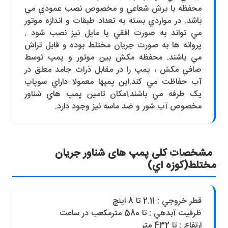
محفظه با برش شعاعي و مخصوص نصب عمودي مي
باشد. در مواردي بسته به تعداد طبقات و اندازه موتور
مي تواند به صورت افقي يا مايل نيز نصب شود .
پروانه ها به صورت جريان مختلط بوده و قابل تراش
مي باشند. محفظه مکش بين موتور و پمپ توسط
صافي مکش ، پمپ را در مقابل ذرات جامد معلق در
آب حفاظت مي کند.اين پمپها معمولا داراي سوپاپ
يک طرفه مي باشند.امکان تامين پمپ هاي شناور
مخصوص آب شور و ضد ماسه نيز وجود دارد.
مشخصات کلی پمپ های شناور جريان
مختلط(کوزه اي)
قطر خروجي : 2.11 تا 8 اينچ
ظرفيت آبدهي : تا 580 مترمکعب در ساعت
ارتفاع : تا 432 متر