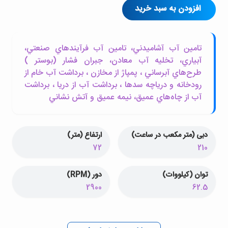
افزودن به سبد خرید
تامين آب آشاميدني، تامين آب فرآيندهاي صنعتي،
آبياري، تخليه آب معادن، جبران فشار (بوستر )
طرح‌هاي آبرساني ، پمپاژ از مخازن ، برداشت آب خام از
رودخانه و درياچه سدها ، برداشت آب از دريا ، برداشت
آب از چاه‌هاي عميق، نيمه عميق و آتش نشاني
دبی (متر مکعب در ساعت)
ارتفاع (متر)
72
210
توان (کیلووات)
دور (RPM)
2900
62.5