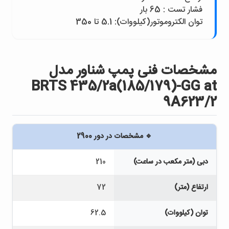
فشار تست : 65 بار
توان الکتروموتور(کيلووات): 5.1 تا 350
مشخصات فنی پمپ شناور مدل
BRTS 435/2a(185/179)-GG at
9A623/2
🔹 مشخصات در دور 2900
دبی (متر مکعب در ساعت)
210
ارتفاع (متر)
72
توان (کیلووات)
62.5