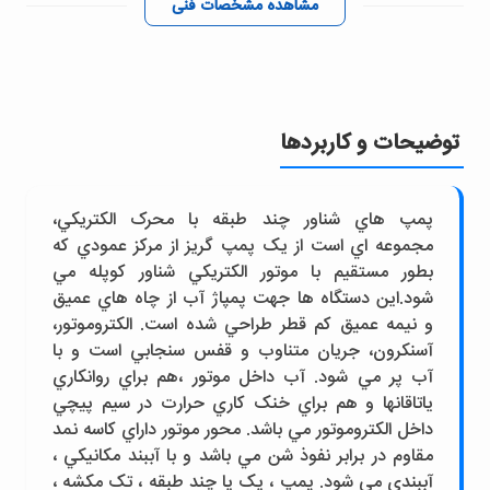
مشاهده مشخصات فنی
توضیحات و کاربردها
پمپ هاي شناور چند طبقه با محرک الکتريکي،
مجموعه اي است از يک پمپ گريز از مرکز عمودي که
بطور مستقيم با موتور الکتريکي شناور کوپله مي
شود.اين دستگاه ها جهت پمپاژ آب از چاه هاي عميق
و نيمه عميق کم قطر طراحي شده است. الکتروموتور،
آسنکرون، جريان متناوب و قفس سنجابي است و با
آب پر مي شود. آب داخل موتور ،هم براي روانکاري
ياتاقانها و هم براي خنک کاري حرارت در سيم پيچي
داخل الکتروموتور مي باشد. محور موتور داراي کاسه نمد
مقاوم در برابر نفوذ شن مي باشد و با آببند مکانيکي ،
آببندي مي شود. پمپ ، يک يا چند طبقه ، تک مکشه ،