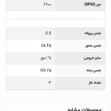
دور (RPM)
2900
جنس پروانه
S.S.
جنس محور
Ck 45
سایز خروجی
8" اینچ
جنس بدنه
GG 25
تعداد فاز
3
محصولات مشابه