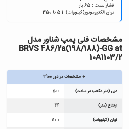
فشار تست : 65 بار
توان الکتروموتور(کيلووات): 5.1 تا 350
مشخصات فنی پمپ شناور مدل
BRVS 486/2a(198/188)-GG at
10A1103/2
🔹 مشخصات در دور 2900
دبی (متر مکعب در ساعت)
500
ارتفاع (متر)
44
توان (کیلووات)
110.0