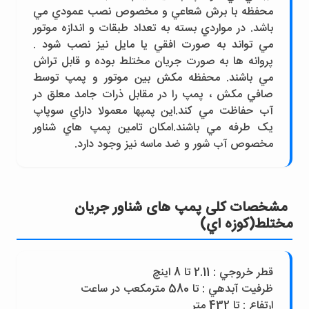
محفظه با برش شعاعي و مخصوص نصب عمودي مي
باشد. در مواردي بسته به تعداد طبقات و اندازه موتور
مي تواند به صورت افقي يا مايل نيز نصب شود .
پروانه ها به صورت جريان مختلط بوده و قابل تراش
مي باشند. محفظه مکش بين موتور و پمپ توسط
صافي مکش ، پمپ را در مقابل ذرات جامد معلق در
آب حفاظت مي کند.اين پمپها معمولا داراي سوپاپ
يک طرفه مي باشند.امکان تامين پمپ هاي شناور
مخصوص آب شور و ضد ماسه نيز وجود دارد.
مشخصات کلی پمپ های شناور جريان
مختلط(کوزه اي)
قطر خروجي : 2.11 تا 8 اينچ
ظرفيت آبدهي : تا 580 مترمکعب در ساعت
ارتفاع : تا 432 متر