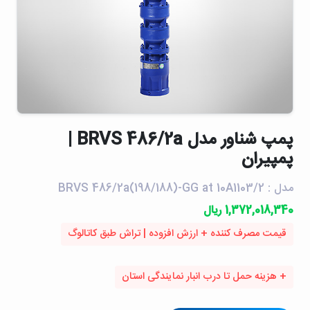
پمپ شناور مدل BRVS 486/2a |
پمپیران
مدل : BRVS 486/2a(198/188)-GG at 10A1103/2
1,372,018,340 ریال
قیمت مصرف کننده + ارزش افزوده | تراش طبق کاتالوگ
+ هزینه حمل تا درب انبار نمایندگی استان