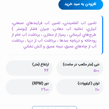
افزودن به سبد خرید
تامين آب آشاميدني، تامين آب فرآيندهاي صنعتي،
آبياري، تخليه آب معادن، جبران فشار (بوستر )
طرح‌هاي آبرساني ، پمپاژ از مخازن ، برداشت آب خام از
رودخانه و درياچه سدها ، برداشت آب از دريا ، برداشت
آب از چاه‌هاي عميق، نيمه عميق و آتش نشاني
دبی (متر مکعب در ساعت)
ارتفاع (متر)
44
500
توان (کیلووات)
دور (RPM)
2900
110