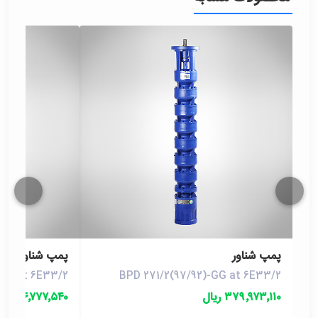
پمپ شناور
پمپ شناور
-GG at 6E33/2
BPD 271/2(97/92)-GG at 6E33/2
۳۷۹٬۹۷۳٬۱۱۰ ریال
۴۴۶٬۷۷۷٬۵۴۰ ریال