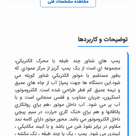
مشاهده مشخصات فنی
توضیحات و کاربردها
پمپ هاي شناور چند طبقه با محرک الکتريکي،
مجموعه اي است از يک پمپ گريز از مرکز عمودي که
بطور مستقيم با موتور الکتريکي شناور کوپله مي
شود.اين دستگاه ها جهت پمپاژ آب از چاه هاي عميق
و نيمه عميق کم قطر طراحي شده است. الکتروموتور،
آسنکرون، جريان متناوب و قفس سنجابي است و با
آب پر مي شود. آب داخل موتور ،هم براي روانکاري
ياتاقانها و هم براي خنک کاري حرارت در سيم پيچي
داخل الکتروموتور مي باشد. محور موتور داراي کاسه نمد
مقاوم در برابر نفوذ شن مي باشد و با آببند مکانيکي ،
آببندي مي شود. پمپ ، يک يا چند طبقه ، تک مکشه ،