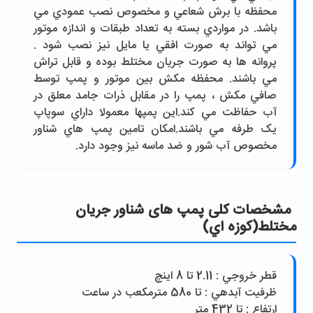
محفظه با برش شعاعي و مخصوص نصب عمودي مي
باشد. در مواردي بسته به تعداد طبقات و اندازه موتور
مي تواند به صورت افقي يا مايل نيز نصب شود .
پروانه ها به صورت جريان مختلط بوده و قابل تراش
مي باشند. محفظه مکش بين موتور و پمپ توسط
صافي مکش ، پمپ را در مقابل ذرات جامد معلق در
آب حفاظت مي کند.اين پمپها معمولا داراي سوپاپ
يک طرفه مي باشند.امکان تامين پمپ هاي شناور
مخصوص آب شور و ضد ماسه نيز وجود دارد.
مشخصات کلی پمپ های شناور جريان
مختلط(کوزه اي)
قطر خروجي : 2.11 تا 8 اينچ
ظرفيت آبدهي : تا 580 مترمکعب در ساعت
ارتفاع : تا 432 متر