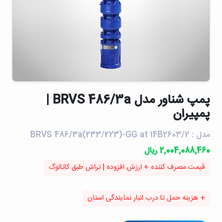
پمپ شناور مدل BRVS 486/3a |
پمپیران
مدل : BRVS 486/3a(233/223)-GG at 14B2603/2
2,004,088,460 ریال
قیمت مصرف کننده + ارزش افزوده | تراش طبق کاتالوگ
+ هزینه حمل تا درب انبار نمایندگی استان