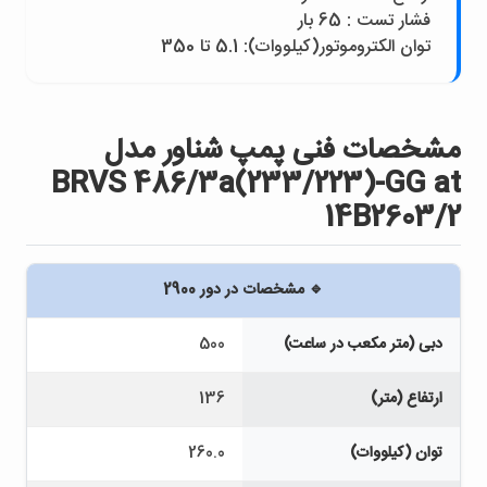
فشار تست : 65 بار
توان الکتروموتور(کيلووات): 5.1 تا 350
مشخصات فنی پمپ شناور مدل
BRVS 486/3a(233/223)-GG at
14B2603/2
🔹 مشخصات در دور 2900
دبی (متر مکعب در ساعت)
500
ارتفاع (متر)
136
توان (کیلووات)
260.0