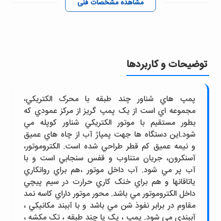
مشاهده مشخصات فنی
توضیحات و کاربردها
پمپ هاي شناور چند طبقه با محرک الکتريکي،
مجموعه اي است از يک پمپ گريز از مرکز عمودي که
بطور مستقيم با موتور الکتريکي شناور کوپله مي
شود.اين دستگاه ها جهت پمپاژ آب از چاه هاي عميق
و نيمه عميق کم قطر طراحي شده است. الکتروموتور،
آسنکرون، جريان متناوب و قفس سنجابي است و با
آب پر مي شود. آب داخل موتور ،هم براي روانکاري
ياتاقانها و هم براي خنک کاري حرارت در سيم پيچي
داخل الکتروموتور مي باشد. محور موتور داراي کاسه نمد
مقاوم در برابر نفوذ شن مي باشد و با آببند مکانيکي ،
آببندي مي شود. پمپ ، يک يا چند طبقه ، تک مکشه ،