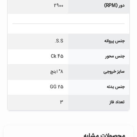
دور (RPM)
2900
جنس پروانه
S.S.
جنس محور
Ck 45
سایز خروجی
8" اینچ
جنس بدنه
GG 25
تعداد فاز
3
محصولات مشابه