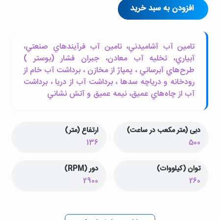
افزودن به سبد خرید
تامين آب آشاميدني، تامين آب فرآيندهاي صنعتي،
آبياري، تخليه آب معادن، جبران فشار (بوستر )
طرح‌هاي آبرساني ، پمپاژ از مخازن ، برداشت آب خام از
رودخانه و درياچه سدها ، برداشت آب از دريا ، برداشت
آب از چاه‌هاي عميق، نيمه عميق و آتش نشاني
دبی (متر مکعب در ساعت)
ارتفاع (متر)
136
500
توان (کیلووات)
دور (RPM)
2900
260