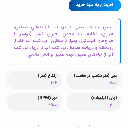
افزودن به سبد خرید
تامين آب آشاميدني، تامين آب فرآيندهاي صنعتي،
آبياري، تخليه آب معادن، جبران فشار (بوستر )
طرح‌هاي آبرساني ، پمپاژ از مخازن ، برداشت آب خام از
رودخانه و درياچه سدها ، برداشت آب از دريا ، برداشت
آب از چاه‌هاي عميق، نيمه عميق و آتش نشاني
دبی (متر مکعب در ساعت)
ارتفاع (متر)
164
500
توان (کیلووات)
دور (RPM)
2900
300