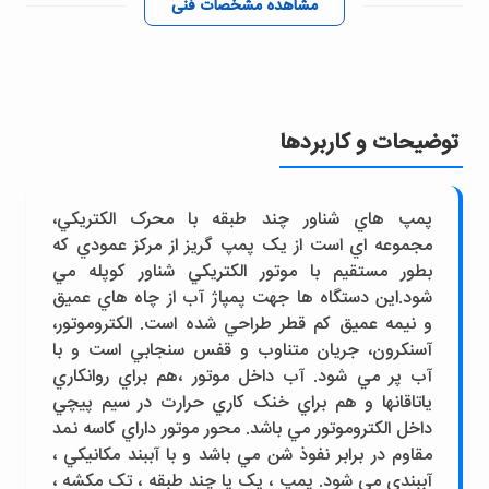
مشاهده مشخصات فنی
توضیحات و کاربردها
پمپ هاي شناور چند طبقه با محرک الکتريکي،
مجموعه اي است از يک پمپ گريز از مرکز عمودي که
بطور مستقيم با موتور الکتريکي شناور کوپله مي
شود.اين دستگاه ها جهت پمپاژ آب از چاه هاي عميق
و نيمه عميق کم قطر طراحي شده است. الکتروموتور،
آسنکرون، جريان متناوب و قفس سنجابي است و با
آب پر مي شود. آب داخل موتور ،هم براي روانکاري
ياتاقانها و هم براي خنک کاري حرارت در سيم پيچي
داخل الکتروموتور مي باشد. محور موتور داراي کاسه نمد
مقاوم در برابر نفوذ شن مي باشد و با آببند مکانيکي ،
آببندي مي شود. پمپ ، يک يا چند طبقه ، تک مکشه ،