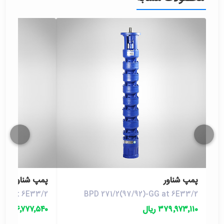
پمپ شناور
پمپ شناور
-GG at 6E33/2
BPD 271/2(97/92)-GG at 6E33/2
۳۷۹٬۹۷۳٬۱۱۰ ریال
۴۴۶٬۷۷۷٬۵۴۰ ریال