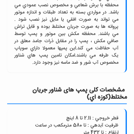
محفظه با برش شعاعي و مخصوص نصب عمودي مي
باشد. در مواردي بسته به تعداد طبقات و اندازه موتور
مي تواند به صورت افقي يا مايل نيز نصب شود .
پروانه ها به صورت جريان مختلط بوده و قابل تراش
مي باشند. محفظه مکش بين موتور و پمپ توسط
صافي مکش ، پمپ را در مقابل ذرات جامد معلق در
آب حفاظت مي کند.اين پمپها معمولا داراي سوپاپ
يک طرفه مي باشند.امکان تامين پمپ هاي شناور
مخصوص آب شور و ضد ماسه نيز وجود دارد.
مشخصات کلی پمپ های شناور جريان
مختلط(کوزه اي)
قطر خروجي : 2.11 تا 8 اينچ
ظرفيت آبدهي : تا 580 مترمکعب در ساعت
ارتفاع : تا 432 متر