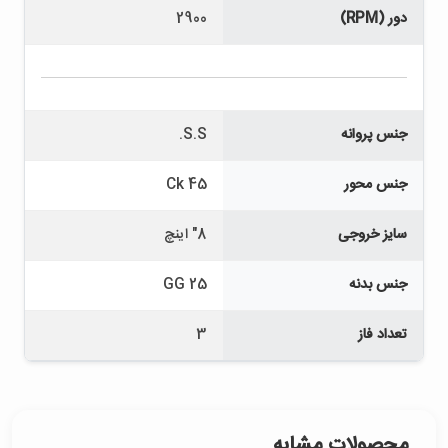
دور (RPM)
2900
جنس پروانه
S.S.
جنس محور
Ck 45
سایز خروجی
8" اینچ
جنس بدنه
GG 25
تعداد فاز
3
محصولات مشابه