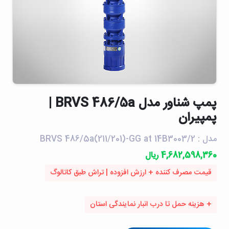
پمپ شناور مدل BRVS 486/5a |
پمپیران
مدل : BRVS 486/5a(211/201)-GG at 14B3003/2
4,682,598,360 ریال
قیمت مصرف کننده + ارزش افزوده | تراش طبق کاتالوگ
+ هزینه حمل تا درب انبار نمایندگی استان