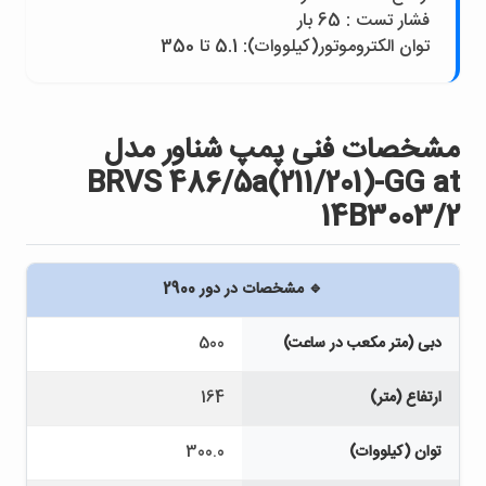
فشار تست : 65 بار
توان الکتروموتور(کيلووات): 5.1 تا 350
مشخصات فنی پمپ شناور مدل
BRVS 486/5a(211/201)-GG at
14B3003/2
🔹 مشخصات در دور 2900
دبی (متر مکعب در ساعت)
500
ارتفاع (متر)
164
توان (کیلووات)
300.0