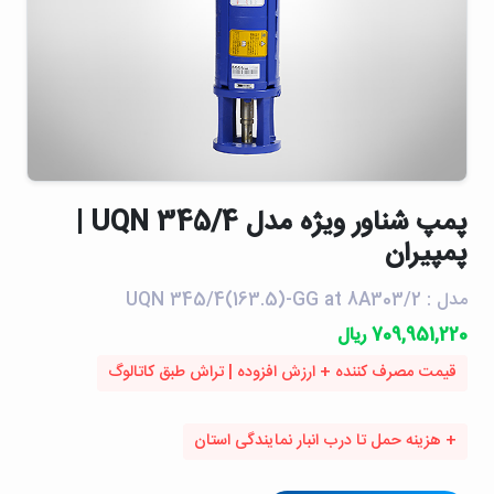
پمپ شناور ويژه مدل UQN 345/4 |
پمپیران
مدل : UQN 345/4(163.5)-GG at 8A303/2
709,951,220 ریال
قیمت مصرف کننده + ارزش افزوده | تراش طبق کاتالوگ
+ هزینه حمل تا درب انبار نمایندگی استان