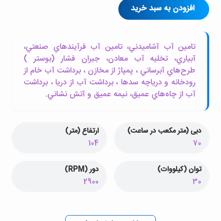
افزودن به سبد خرید
تامين آب آشاميدني، تامين آب فرآيندهاي صنعتي،
آبياري، تخليه آب معادن، جبران فشار (بوستر )
طرح‌هاي آبرساني ، پمپاژ از مخازن ، برداشت آب خام از
رودخانه و درياچه سدها ، برداشت آب از دريا ، برداشت
آب از چاه‌هاي عميق، نيمه عميق و آتش نشاني.
دبی (متر مکعب در ساعت)
ارتفاع (متر)
104
70
توان (کیلووات)
دور (RPM)
2900
30