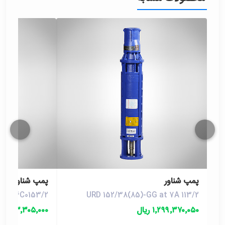
پمپ شناور
پمپ شناور
G at 6C0153/2
URD 152/38(85)-GG at 7A 113/2
۱٬۲۹۹٬۳۷۰٬۰۵۰ ریال
۲۸۳٬۳۰۵٬۰۰۰ ریال