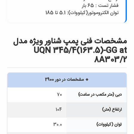
فشار تست : 65 بار
توان الکتروموتور(کيلووات): 5.1 تا 185
مشخصات فنی پمپ شناور ويژه مدل
UQN 345/4(163.5)-GG at
8A303/2
🔹 مشخصات در دور 2900
دبی (متر مکعب در ساعت)
70
ارتفاع (متر)
104
توان (کیلووات)
30.0