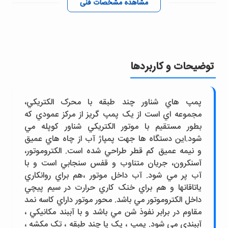
مشاهده مشخصات فنی
توضیحات و کاربردها
پمپ هاي شناور چند طبقه با محرک الکتريکي،
مجموعه اي است از يک پمپ گريز از مرکز عمودي که
بطور مستقيم با موتور الکتريکي شناور کوپله مي
شود.اين دستگاه ها جهت پمپاژ آب از چاه هاي عميق
و نيمه عميق کم قطر طراحي شده است. الکتروموتور،
آسنکرون، جريان متناوب و قفس سنجابي است و با
آب پر مي شود. آب داخل موتور ،هم براي روانکاري
ياتاقانها و هم براي خنک کاري حرارت در سيم پيچي
داخل الکتروموتور مي باشد. محور موتور داراي کاسه نمد
مقاوم در برابر نفوذ شن مي باشد و با آببند مکانيکي ،
آببندي مي شود. پمپ ، يک يا چند طبقه ، تک مکشه ،