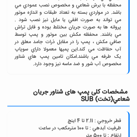
محفظه با برش شعاعي و مخصوص نصب عمودي مي
باشد. در مواردي بسته به تعداد طبقات و اندازه موتور
مي تواند به صورت افقي يا مايل نيز نصب شود .
پروانه ها به صورت جريان مختلط بوده و قابل تراش
مي باشند. محفظه مکش بين موتور و پمپ توسط
صافي مکش ، پمپ را در مقابل ذرات جامد معلق در
آب حفاظت مي کند.اين پمپها معمولا داراي سوپاپ
يک طرفه مي باشند.امکان تامين پمپ هاي شناور
مخصوص آب شور و ضد ماسه نيز وجود دارد.
مشخصات کلی پمپ های شناور جريان
شعاعي(تخت) SUB
قطر خروجي : 2.11 تا 4 اينچ
ظرفيت آبدهي : تا 100 مترمکعب در ساعت
ارتفاع : تا 500 متر