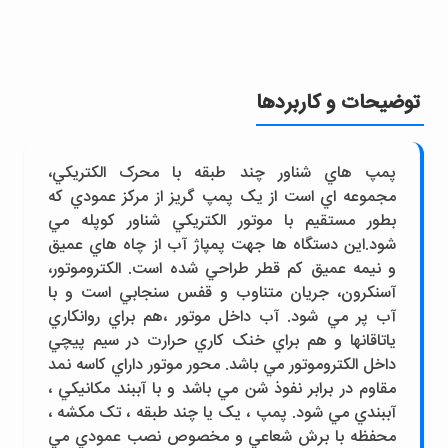
توضیحات و کاربردها
پمپ هاي شناور چند طبقه با محرک الکتريکي،
مجموعه اي است از يک پمپ گريز از مرکز عمودي که
بطور مستقيم با موتور الکتريکي شناور کوپله مي
شود.اين دستگاه ها جهت پمپاژ آب از چاه هاي عميق
و نيمه عميق کم قطر طراحي شده است. الکتروموتور،
آسنکرون، جريان متناوب و قفس سنجابي است و با
آب پر مي شود. آب داخل موتور ،هم براي روانکاري
ياتاقانها و هم براي خنک کاري حرارت در سيم پيچي
داخل الکتروموتور مي باشد. محور موتور داراي کاسه نمد
مقاوم در برابر نفوذ شن مي باشد و با آببند مکانيکي ،
آببندي مي شود. پمپ ، يک يا چند طبقه ، تک مکشه ،
محفظه با برش شعاعي و مخصوص نصب عمودي مي