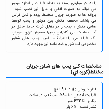
باشد. در مواردي بسته به تعداد طبقات و اندازه موتور
مي تواند به صورت افقي يا مايل نيز نصب شود .
پروانه ها به صورت جريان مختلط بوده و قابل تراش
مي باشند. محفظه مکش بين موتور و پمپ توسط
صافي مکش ، پمپ را در مقابل ذرات جامد معلق در
آب حفاظت مي کند.اين پمپها معمولا داراي سوپاپ
يک طرفه مي باشند.امکان تامين پمپ هاي شناور
مخصوص آب شور و ضد ماسه نيز وجود دارد.
مشخصات کلی پمپ های شناور جريان
مختلط(کوزه اي)
قطر خروجي : 2.11 تا 8 اينچ
ظرفيت آبدهي : تا 580 مترمکعب در ساعت
ارتفاع : تا 432 متر
فشار تست : 65 بار