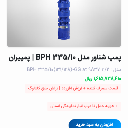
پمپ شناور مدل BPH 335/10 | پمپیران
مدل : BPH 335/10(131/128)-GG at 9A37 3/2
1,615,738,410 ریال
قیمت مصرف کننده + ارزش افزوده | تراش طبق کاتالوگ
+ هزینه حمل تا درب انبار نمایندگی استان
افزودن به سبد خرید