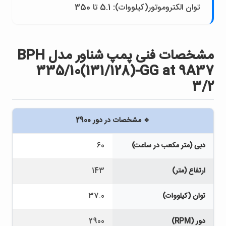
توان الکتروموتور(کيلووات): 5.1 تا 350
مشخصات فنی پمپ شناور مدل BPH
335/10(131/128)-GG at 9A37
3/2
🔹 مشخصات در دور 2900
دبی (متر مکعب در ساعت)
60
ارتفاع (متر)
143
توان (کیلووات)
37.0
دور (RPM)
2900