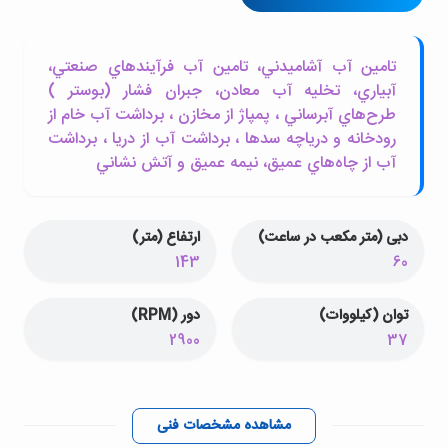
تامين آب آشاميدني، تامين آب فرآيندهاي صنعتي،
آبياري، تخليه آب معادن، جبران فشار (بوستر )
طرح‌هاي آبرساني ، پمپاژ از مخازن ، برداشت آب خام از
رودخانه و درياچه سدها ، برداشت آب از دريا ، برداشت
آب از چاه‌هاي عميق، نيمه عميق و آتش نشاني
دبی (متر مکعب در ساعت)
ارتفاع (متر)
143
60
توان (کیلووات)
دور (RPM)
2900
37
مشاهده مشخصات فنی