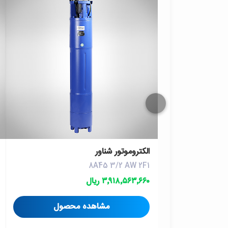
الکتروموتور شناور
8A45 3/2 AW 2F1
۳٬۹۱۸٬۵۶۳٬۶۶۰ ریال
مشاهده محصول