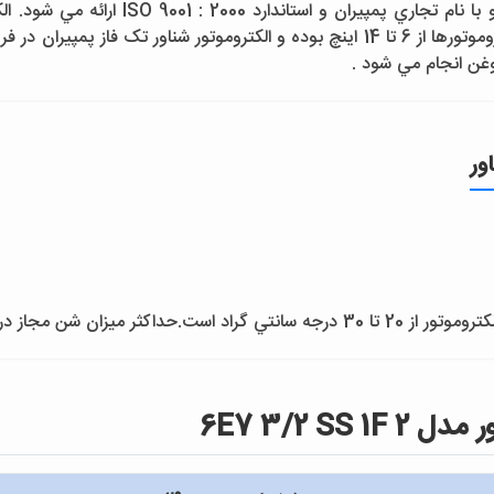
الکتروموتور شناور پمپيران ساخت کشور ايران 
روغن انجام مي شود .
ور
در آب 25 گرم در متر مکعب است.
6E7 3/2 S