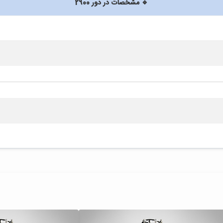
🔹 مشخصات در دور 2900