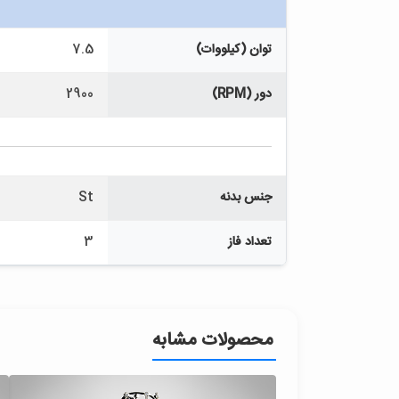
توان (کیلووات)
7.5
دور (RPM)
2900
جنس بدنه
St
تعداد فاز
3
محصولات مشابه