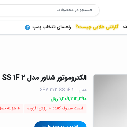
ت
گارانتی طلایی چیست؟
راهنمای انتخاب پمپ
?
الكتروموتور شناور مدل 6E7 3/2 SS 1F 2 | پمپیران
مدل : 6E7 3/2 SS 1F 2
1,209,312,390 ریال
قیمت مصرف کننده + ارزش افزوده
+ هزینه حمل 