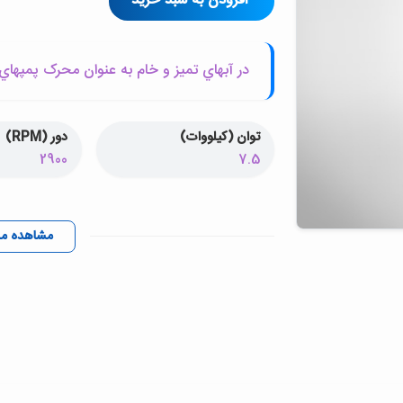
افزودن به سبد خرید
در آبهاي تميز و خام به عنوان محرک پمپهاي 
توان (کیلووات)
دور (RPM)
2900
7.5
مشاهده م