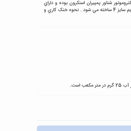
و با نام تجاري پمپيران و استاندارد ISO 9001 : 2000 ارائه مي شود. الکتروموتور شناور پمپيران اسنکرون بوده و داراي
روتور قفسه سنجابي است . فريم سايز اين الکتروموتورها از 6 تا 14 اينچ بوده و الکتروموتور شناور تک فاز پمپيران در فريم سايز 4 ساخته مي شود . نحوه خنک کاري و