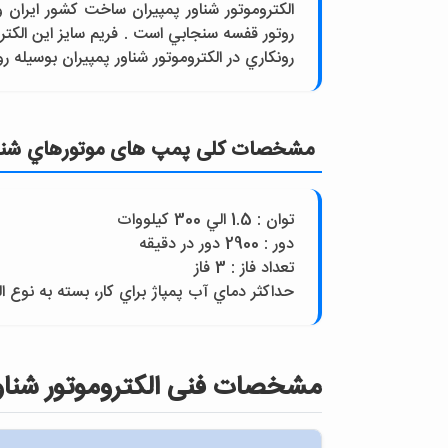
رونکاري در الکتروموتور شناور پمپيران بوسيله 
مشخصات کلی پمپ های موتورهاي شنا
توان : 1.5 الي 300 کيلووات
دور : 2900 دور در دقيقه
تعداد فاز : 3 فاز
حداکثر دماي آب پمپاژ براي کار، بسته به نوع الکتروموتور از 20 تا 30 درجه سانتي گراد است.حداکثر ميزان شن مجاز 
مشخصات فنی الكتروموتور شناور مدل S 1F 2