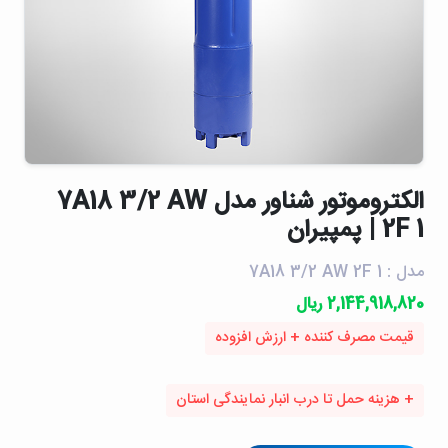
الكتروموتور شناور مدل 7A18 3/2 AW
2F 1 | پمپیران
مدل : 7A18 3/2 AW 2F 1
2,144,918,820 ریال
قیمت مصرف کننده + ارزش افزوده
+ هزینه حمل تا درب انبار نمایندگی استان