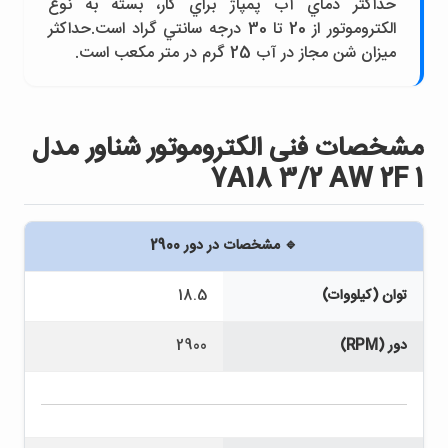
حداکثر دماي آب پمپاژ براي کار، بسته به نوع
الکتروموتور از 20 تا 30 درجه سانتي گراد است.حداکثر
ميزان شن مجاز در آب 25 گرم در متر مکعب است.
مشخصات فنی الكتروموتور شناور مدل
7A18 3/2 AW 2F 1
🔹 مشخصات در دور 2900
توان (کیلووات)
18.5
دور (RPM)
2900