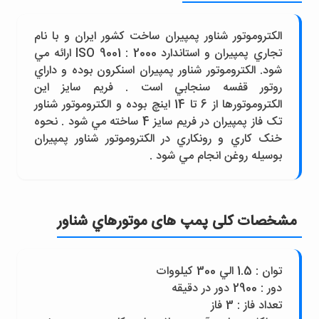
الکتروموتور شناور پمپيران ساخت کشور ايران و با نام
تجاري پمپيران و استاندارد ISO 9001 : 2000 ارائه مي
شود. الکتروموتور شناور پمپيران اسنکرون بوده و داراي
روتور قفسه سنجابي است . فريم سايز اين
الکتروموتورها از 6 تا 14 اينچ بوده و الکتروموتور شناور
تک فاز پمپيران در فريم سايز 4 ساخته مي شود . نحوه
خنک کاري و رونکاري در الکتروموتور شناور پمپيران
بوسيله روغن انجام مي شود .
مشخصات کلی پمپ های موتورهاي شناور
توان : 1.5 الي 300 کيلووات
دور : 2900 دور در دقيقه
تعداد فاز : 3 فاز