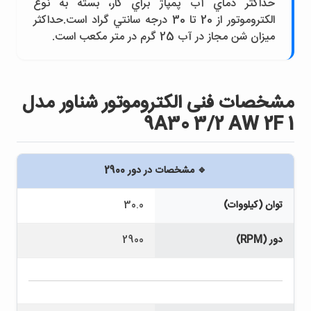
حداکثر دماي آب پمپاژ براي کار، بسته به نوع
الکتروموتور از 20 تا 30 درجه سانتي گراد است.حداکثر
ميزان شن مجاز در آب 25 گرم در متر مکعب است.
مشخصات فنی الكتروموتور شناور مدل
9A30 3/2 AW 2F 1
🔹 مشخصات در دور 2900
توان (کیلووات)
30.0
دور (RPM)
2900