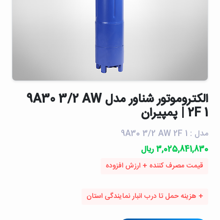
الكتروموتور شناور مدل 9A30 3/2 AW
2F 1 | پمپیران
مدل : 9A30 3/2 AW 2F 1
3,025,841,830 ریال
قیمت مصرف کننده + ارزش افزوده
+ هزینه حمل تا درب انبار نمایندگی استان