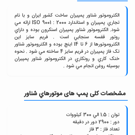
الکتروموتور شناور پمپيران ساخت کشور ايران و با نام
تجاري پمپيران و استاندارد ISO 9001 : 2000 ارائه مي
شود. الکتروموتور شناور پمپيران اسنکرون بوده و داراي
روتور قفسه سنجابي است . فريم سايز اين
الکتروموتورها از 6 تا 14 اينچ بوده و الکتروموتور شناور
تک فاز پمپيران در فريم سايز 4 ساخته مي شود . نحوه
خنک کاري و رونکاري در الکتروموتور شناور پمپيران
بوسيله روغن انجام مي شود .
مشخصات کلی پمپ های موتورهاي شناور
توان : 1.5 الي 300 کيلووات
دور : 2900 دور در دقيقه
تعداد فاز : 3 فاز