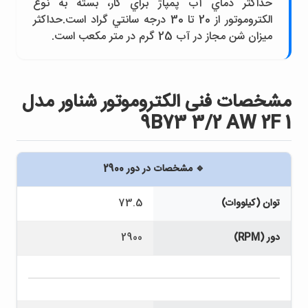
حداکثر دماي آب پمپاژ براي کار، بسته به نوع
الکتروموتور از 20 تا 30 درجه سانتي گراد است.حداکثر
ميزان شن مجاز در آب 25 گرم در متر مکعب است.
مشخصات فنی الكتروموتور شناور مدل
9B73 3/2 AW 2F 1
🔹 مشخصات در دور 2900
توان (کیلووات)
73.5
دور (RPM)
2900