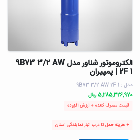
الكتروموتور شناور مدل 9B73 3/2 AW
2F 1 | پمپیران
مدل : 9B73 3/2 AW 2F 1
5,285,326,970 ریال
قیمت مصرف کننده + ارزش افزوده
+ هزینه حمل تا درب انبار نمایندگی استان