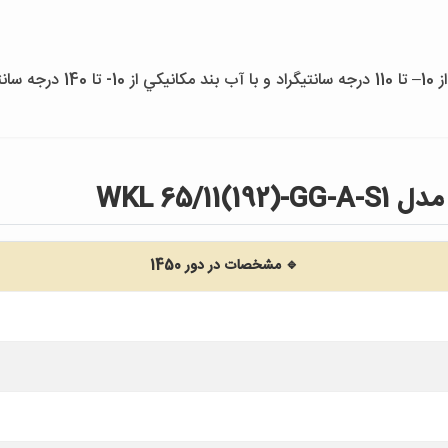
يگراد
WKL 65/
🔹 مشخصات در دور 1450