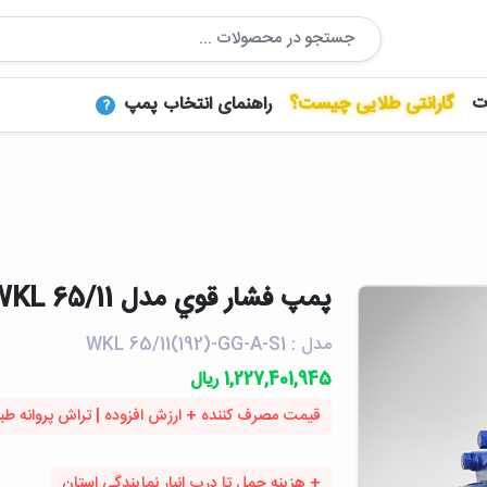
ت
گارانتی طلایی چیست؟
راهنمای انتخاب پمپ
?
پمپ فشار قوي مدل WKL 65/11 | پمپیران
مدل : WKL 65/11(192)-GG-A-S1
1,227,401,945 ریال
قیمت مصرف کننده + ارزش افزوده | تراش پروانه طبق کا
+ هزینه حمل تا درب انبار نمایندگی استان