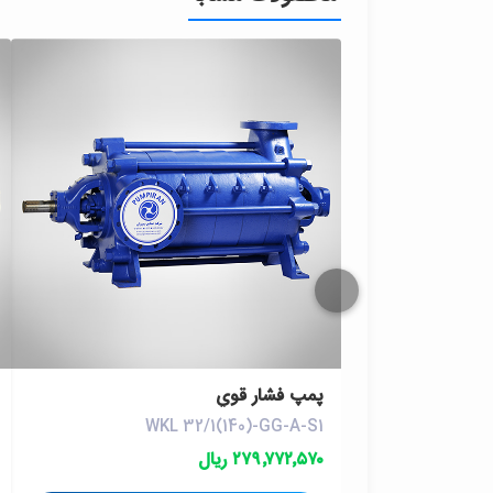
پمپ فشار قوي
WKL 32/1(140)-GG-A-S1
۲۷۹٬۷۷۲٬۵۷۰ ریال