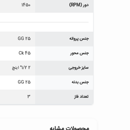
دور (RPM)
1450
جنس پروانه
GG 25
جنس محور
Ck 45
سایز خروجی
2 1/2" اینچ
جنس بدنه
GG 25
تعداد فاز
3
محصولات مشابه