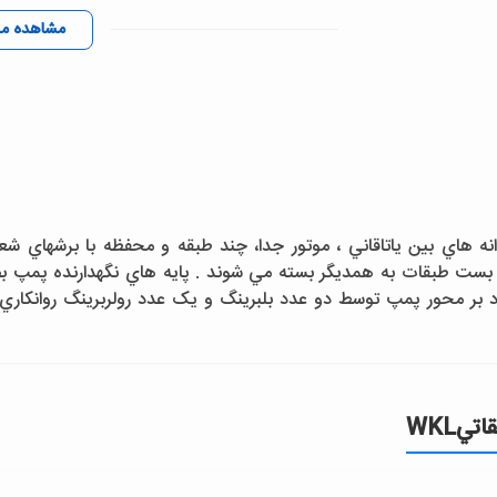
مشاهده م
انه هاي بين ياتاقاني ، موتور جدا، چند طبقه و محفظه با برشهاي ش
 بست طبقات به همديگر بسته مي شوند . پايه هاي نگهدارنده پمپ 
 بر محور پمپ توسط دو عدد بلبرينگ و يک عدد رولربرينگ روانکاري 
WKL