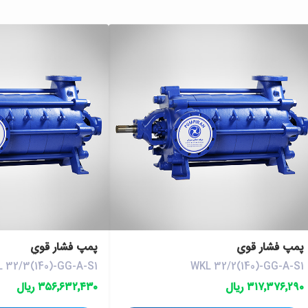
پمپ فشار قوي
پمپ فشار قوي
 32/3(140)-GG-A-S1
WKL 32/2(140)-GG-A-S1
۳۱۷٬۳۷۶٬۲۹۰ ریال
۳۵۶٬۶۳۲٬۴۳۰ ریال