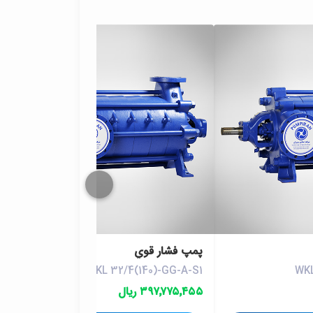
پمپ فشار قوي
WKL 32/4(140)-GG-A-S1
WKL
۳۹۷٬۷۷۵٬۴۵۵ ریال