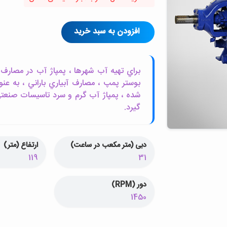
افزودن به سبد خرید
براي تهيه آب شهرها ، پمپاژ آب در مصارف 
بوستر پمپ ، مصارف آبياري باراني ، به عن
شده ، پمپاژ آب گرم و سرد تاسيسات صنعتي
گيرد.
دبی (متر مکعب در ساعت)
ارتفاع (متر)
119
31
دور (RPM)
1450