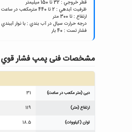
قطر خروجي : 32 تا 150 ميليمتر
ظرفيت آبدهي : 2 تا 440 مترمکعب در ساعت
ارتفاع : تا 300 متر
درجه حرارت سيال در آب بندي : با نوار آببندي از 10– تا 110 درجه سانتيگراد و با آب بند مکانيکي از 10- تا 140 درجه سانت
فشار تست : 40 بار
مشخصات فنی پمپ فشار قوي مدل 11(192)-GG-A-S1
دبی (متر مکعب در ساعت)
31
ارتفاع (متر)
119
توان (کیلووات)
18.5