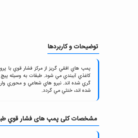
توضیحات و کاربردها
پمپ هاي افقي گريز از مرکز فشار قوي با پرو
کاغذي آببندي مي شود. طبقات به وسيله پيچ
گري شده اند. نيرو هاي شعاعي و محوري وارد
شده اند، خنثي مي گردد.
مشخصات کلی پمپ های فشار قوي طبقاتي