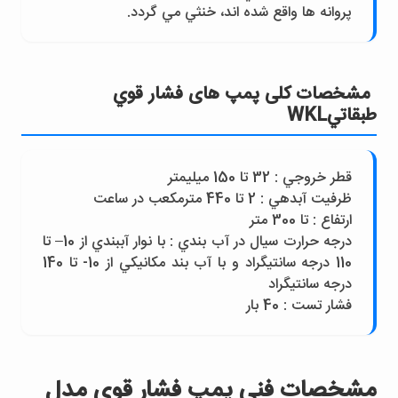
پروانه ها واقع شده اند، خنثي مي گردد.
مشخصات کلی پمپ های فشار قوي
طبقاتيWKL
قطر خروجي : 32 تا 150 ميليمتر
ظرفيت آبدهي : 2 تا 440 مترمکعب در ساعت
ارتفاع : تا 300 متر
درجه حرارت سيال در آب بندي : با نوار آببندي از 10– تا
110 درجه سانتيگراد و با آب بند مکانيکي از 10- تا 140
درجه سانتيگراد
فشار تست : 40 بار
مشخصات فنی پمپ فشار قوي مدل