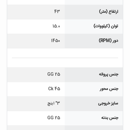
ارتفاع (متر)
43
توان (کیلووات)
15.0
دور (RPM)
1450
جنس پروانه
GG 25
جنس محور
Ck 45
سایز خروجی
3" اینچ
جنس بدنه
GG 25