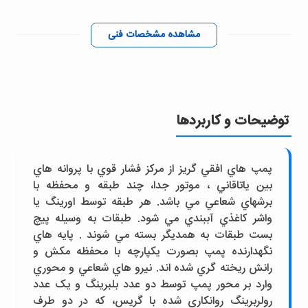
مشاهده مشخصات فنی
توضیحات و کاربردها
پمپ هاي افقي گريز از مرکز فشار قوي با پروانه هاي
بين ياتاقاني ، موتور جدا، چند طبقه و محفظه با
برشهاي شعاعي مي باشد. هر طبقه توسط اورينگ يا
واشر کاغذي آببندي مي شود. طبقات به وسيله پيچ
بست طبقات به همديگر بسته مي شوند . پايه هاي
نگهدارنده پمپ بصورت يکپارچه با محفظه مکش و
رانش ريخته گري شده اند. نيرو هاي شعاعي و محوري
وارد بر محور پمپ توسط دو عدد بلبرينگ و يک عدد
رولربرينگ روانکاري شده با گريس، که در دو طرف