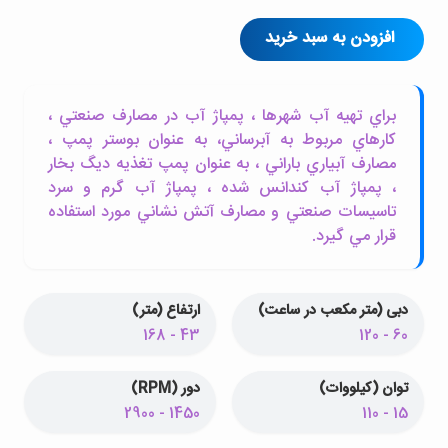
افزودن به سبد خرید
براي تهيه آب شهرها ، پمپاژ آب در مصارف صنعتي ،
کارهاي مربوط به آبرساني، به عنوان بوستر پمپ ،
مصارف آبياري باراني ، به عنوان پمپ تغذيه ديگ بخار
، پمپاژ آب کندانس شده ، پمپاژ آب گرم و سرد
تاسيسات صنعتي و مصارف آتش نشاني مورد استفاده
قرار مي گيرد.
دبی (متر مکعب در ساعت)
ارتفاع (متر)
43 - 168
60 - 120
توان (کیلووات)
دور (RPM)
1450 - 2900
15 - 110