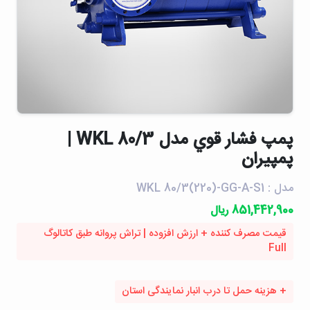
پمپ فشار قوي مدل WKL 80/3 |
پمپیران
مدل : WKL 80/3(220)-GG-A-S1
851,442,900 ریال
قیمت مصرف کننده + ارزش افزوده | تراش پروانه طبق کاتالوگ
Full
+ هزینه حمل تا درب انبار نمایندگی استان