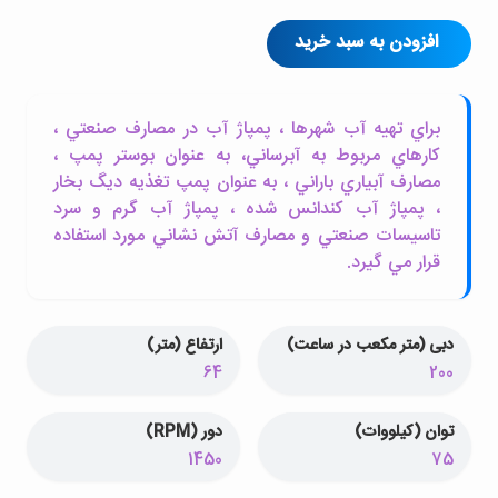
افزودن به سبد خرید
براي تهيه آب شهرها ، پمپاژ آب در مصارف صنعتي ،
کارهاي مربوط به آبرساني، به عنوان بوستر پمپ ،
مصارف آبياري باراني ، به عنوان پمپ تغذيه ديگ بخار
، پمپاژ آب کندانس شده ، پمپاژ آب گرم و سرد
تاسيسات صنعتي و مصارف آتش نشاني مورد استفاده
قرار مي گيرد.
دبی (متر مکعب در ساعت)
ارتفاع (متر)
64
200
توان (کیلووات)
دور (RPM)
1450
75