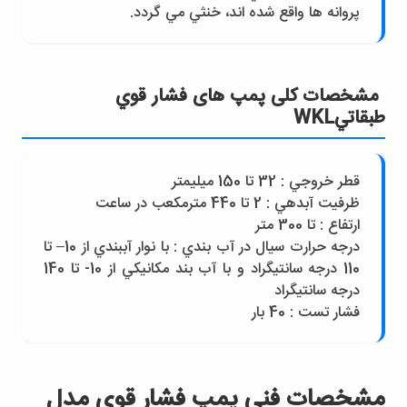
پروانه ها واقع شده اند، خنثي مي گردد.
مشخصات کلی پمپ های فشار قوي
طبقاتيWKL
قطر خروجي : 32 تا 150 ميليمتر
ظرفيت آبدهي : 2 تا 440 مترمکعب در ساعت
ارتفاع : تا 300 متر
درجه حرارت سيال در آب بندي : با نوار آببندي از 10– تا
110 درجه سانتيگراد و با آب بند مکانيکي از 10- تا 140
درجه سانتيگراد
فشار تست : 40 بار
مشخصات فنی پمپ فشار قوي مدل