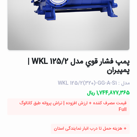
پمپ فشار قوي مدل WKL 125/2 |
پمپیران
مدل : WKL 125/2(320)-GG-A-S1
1,744,877,365 ریال
قیمت مصرف کننده + ارزش افزوده | تراش پروانه طبق کاتالوگ
Full
+ هزینه حمل تا درب انبار نمایندگی استان