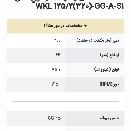
WKL 125/2(320)-GG-A-S1
🔹 مشخصات در دور 1450
دبی (متر مکعب در ساعت)
200
ارتفاع (متر)
64
توان (کیلووات)
75.0
دور (RPM)
1450
جنس پروانه
GG 25