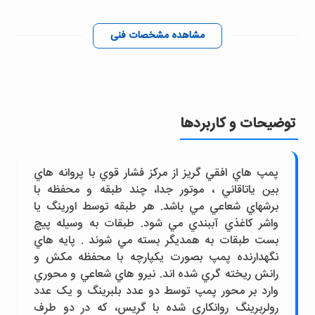
مشاهده مشخصات فنی
توضیحات و کاربردها
پمپ هاي افقي گريز از مرکز فشار قوي با پروانه هاي
بين ياتاقاني ، موتور جدا، چند طبقه و محفظه با
برشهاي شعاعي مي باشد. هر طبقه توسط اورينگ يا
واشر کاغذي آببندي مي شود. طبقات به وسيله پيچ
بست طبقات به همديگر بسته مي شوند . پايه هاي
نگهدارنده پمپ بصورت يکپارچه با محفظه مکش و
رانش ريخته گري شده اند. نيرو هاي شعاعي و محوري
وارد بر محور پمپ توسط دو عدد بلبرينگ و يک عدد
رولربرينگ روانکاري شده با گريس، که در دو طرف