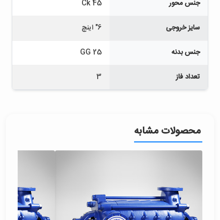
جنس محور
Ck 45
سایز خروجی
6" اینچ
جنس بدنه
GG 25
تعداد فاز
3
محصولات مشابه