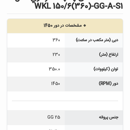
WKL 150/6(360)-GG-A-S1
🔹 مشخصات در دور 1450
دبی (متر مکعب در ساعت)
360
ارتفاع (متر)
230
توان (کیلووات)
350.0
دور (RPM)
1450
جنس پروانه
GG 25