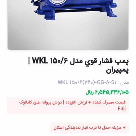
پمپ فشار قوي مدل WKL 150/6 |
پمپیران
مدل : WKL 150/6(360)-GG-A-S1
6,545,336,105 ریال
قیمت مصرف کننده + ارزش افزوده | تراش پروانه طبق کاتالوگ
Full
+ هزینه حمل تا درب انبار نمایندگی استان