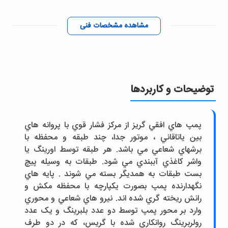
مشاهده مشخصات فنی
توضیحات و کاربردها
پمپ هاي افقي گريز از مرکز فشار قوي با پروانه هاي
بين ياتاقاني ، موتور جدا، چند طبقه و محفظه با
برشهاي شعاعي مي باشد. هر طبقه توسط اورينگ يا
واشر کاغذي آببندي مي شود. طبقات به وسيله پيچ
بست طبقات به همديگر بسته مي شوند . پايه هاي
نگهدارنده پمپ بصورت يکپارچه با محفظه مکش و
رانش ريخته گري شده اند. نيرو هاي شعاعي و محوري
وارد بر محور پمپ توسط دو عدد بلبرينگ و يک عدد
رولربرينگ روانکاري شده با گريس، که در دو طرف