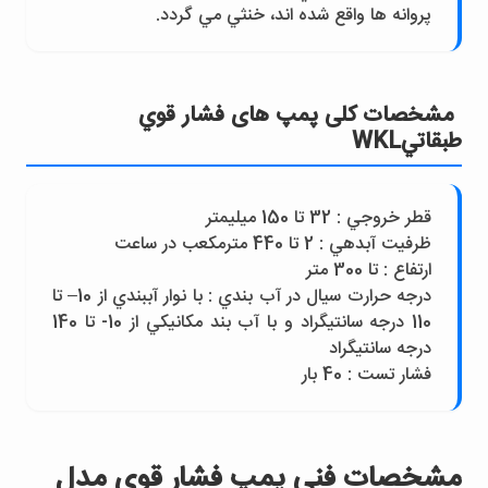
پروانه ها واقع شده اند، خنثي مي گردد.
مشخصات کلی پمپ های فشار قوي
طبقاتيWKL
قطر خروجي : 32 تا 150 ميليمتر
ظرفيت آبدهي : 2 تا 440 مترمکعب در ساعت
ارتفاع : تا 300 متر
درجه حرارت سيال در آب بندي : با نوار آببندي از 10– تا
110 درجه سانتيگراد و با آب بند مکانيکي از 10- تا 140
درجه سانتيگراد
فشار تست : 40 بار
مشخصات فنی پمپ فشار قوي مدل