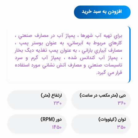
افزودن به سبد خرید
براي تهيه آب شهرها ، پمپاژ آب در مصارف صنعتي ،
کارهاي مربوط به آبرساني، به عنوان بوستر پمپ ،
مصارف آبياري باراني ، به عنوان پمپ تغذيه ديگ بخار
، پمپاژ آب کندانس شده ، پمپاژ آب گرم و سرد
تاسيسات صنعتي و مصارف آتش نشاني مورد استفاده
قرار مي گيرد.
دبی (متر مکعب در ساعت)
ارتفاع (متر)
230
360
توان (کیلووات)
دور (RPM)
1450
350