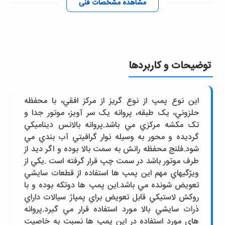
مشاهده مشخصات فنی
توضیحات و کاربردها
اين نوع پمپ از نوع گريز از مرکز افقي، با محفظه
حلزوني، يک طبقه، پروانه يک سر آويز، موتور جدا و
تک مکشه مرکزي مي باشد.پروانه بالانس ديناميکي
گرديده و محور به وسيله نوار گرافيتي آب بندي مي
شود.فلنج محفظه رانش به سمت بالا بوده و اگر ديد از
طرف موتور باشد در سمت چپ قرار گرفته است .يکي از
ويژگيهاي مهم اين پمپ ها استفاده از قطعات سايشي
تعويض شونده مي باشد.اين پمپ ها دوتکه بوده و با
روکش لاستيکي قابل تعويض براي پمپاژ سيالات داراي
ذرات سايشي بالا مورد استفاده قرار مي گيرد.پروانه
هاي مورد استفاده در اين پمپ ها نسبت به خاصيت