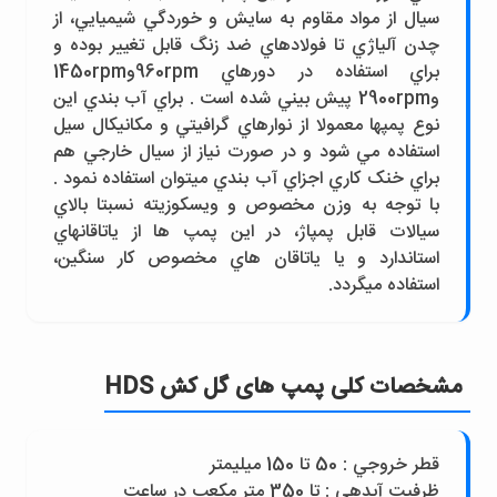
سيال از مواد مقاوم به سايش و خوردگي شيميايي، از
چدن آلياژي تا فولادهاي ضد زنگ قابل تغيير بوده و
براي استفاده در دورهاي 960rpmو1450rpm
و2900rpm پيش بيني شده است . براي آب بندي اين
نوع پمپها معمولا از نوارهاي گرافيتي و مکانيکال سيل
استفاده مي شود و در صورت نياز از سيال خارجي هم
براي خنک کاري اجزاي آب بندي ميتوان استفاده نمود .
با توجه به وزن مخصوص و ويسکوزيته نسبتا بالاي
سيالات قابل پمپاژ، در اين پمپ ها از ياتاقانهاي
استاندارد و يا ياتاقان هاي مخصوص کار سنگين،
استفاده ميگردد.
مشخصات کلی پمپ های گل کش HDS
قطر خروجي : 50 تا 150 ميليمتر
ظرفيت آبدهي : تا 350 متر مکعب در ساعت