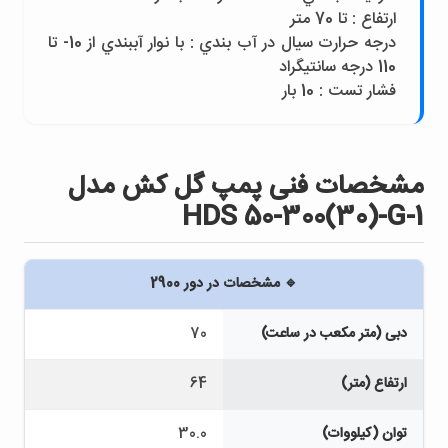
ارتفاع : تا 70 متر
درجه حرارت سيال در آب بندي : با نوار آببندي از 10- تا
110 درجه سانتيگراد
فشار تست : 10 بار
مشخصات فنی پمپ گل كش مدل
HDS 50-300(30)-G-1
🔹 مشخصات در دور 2900
دبی (متر مکعب در ساعت)
70
ارتفاع (متر)
64
توان (کیلووات)
30.0