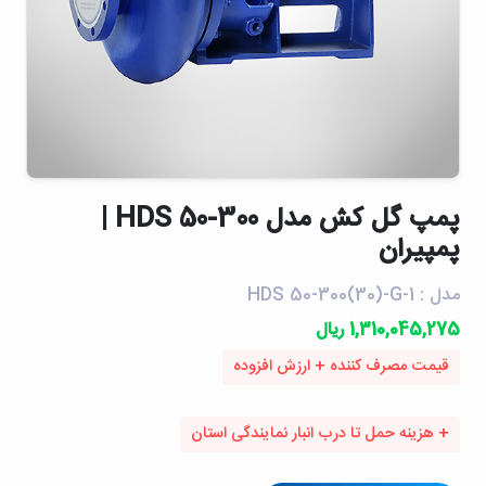
پمپ گل كش مدل HDS 50-300 |
پمپیران
مدل : HDS 50-300(30)-G-1
1,310,045,275 ریال
قیمت مصرف کننده + ارزش افزوده
+ هزینه حمل تا درب انبار نمایندگی استان