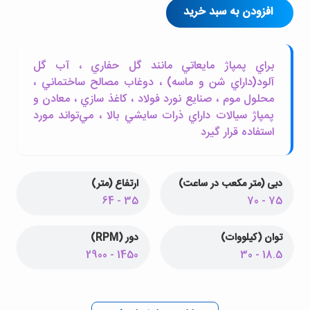
افزودن به سبد خرید
براي پمپاژ مايعاتي مانند گل حفاري ، آب گل
آلود(داراي شن و ماسه) ، دوغاب مصالح ساختماني ،
محلول موم ، صنايع نورد فولاد ، کاغذ سازي ، معادن و
پمپاژ سيالات داراي ذرات سايشي بالا ، مي‌تواند مورد
استفاده قرار گيرد
دبی (متر مکعب در ساعت)
ارتفاع (متر)
35 - 64
75 - 70
توان (کیلووات)
دور (RPM)
1450 - 2900
18.5 - 30