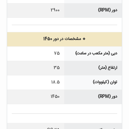
دور (RPM)
2900
🔹 مشخصات در دور 1450
دبی (متر مکعب در ساعت)
75
ارتفاع (متر)
35
توان (کیلووات)
18.5
دور (RPM)
1450