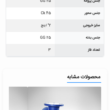
جنس پروانه
GG 25
جنس محور
Ck 45
سایز خروجی
2" اینچ
جنس بدنه
GG 25
تعداد فاز
3
محصولات مشابه