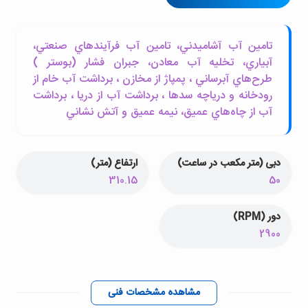
تامين آب آشاميدني، تامين آب فرآيندهاي صنعتي،
آبياري، تخليه آب معادن، جبران فشار (بوستر )
طرح‌هاي آبرساني ، پمپاژ از مخازن ، برداشت آب خام از
رودخانه و درياچه سدها ، برداشت آب از دريا ، برداشت
آب از چاه‌هاي عميق، نيمه عميق و آتش نشاني
دبی (متر مکعب در ساعت)
ارتفاع (متر)
310.15
50
دور (RPM)
2900
مشاهده مشخصات فنی