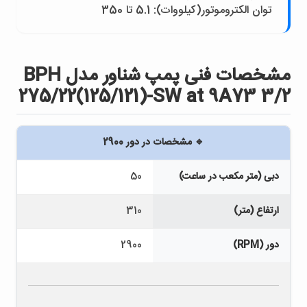
توان الکتروموتور(کيلووات): 5.1 تا 350
مشخصات فنی پمپ شناور مدل BPH
275/22(125/121)-SW at 9A73 3/2
🔹 مشخصات در دور 2900
دبی (متر مکعب در ساعت)
50
ارتفاع (متر)
310
دور (RPM)
2900