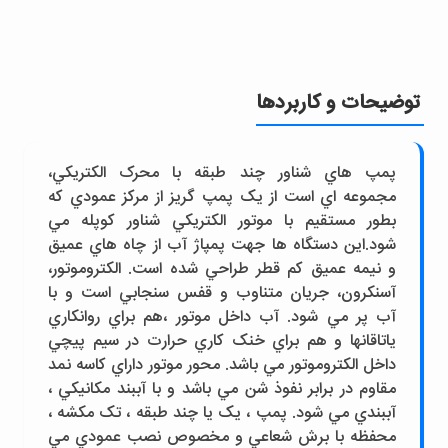
توضیحات و کاربردها
پمپ هاي شناور چند طبقه با محرک الکتريکي،
مجموعه اي است از يک پمپ گريز از مرکز عمودي که
بطور مستقيم با موتور الکتريکي شناور کوپله مي
شود.اين دستگاه ها جهت پمپاژ آب از چاه هاي عميق
و نيمه عميق کم قطر طراحي شده است. الکتروموتور،
آسنکرون، جريان متناوب و قفس سنجابي است و با
آب پر مي شود. آب داخل موتور ،هم براي روانکاري
ياتاقانها و هم براي خنک کاري حرارت در سيم پيچي
داخل الکتروموتور مي باشد. محور موتور داراي کاسه نمد
مقاوم در برابر نفوذ شن مي باشد و با آببند مکانيکي ،
آببندي مي شود. پمپ ، يک يا چند طبقه ، تک مکشه ،
محفظه با برش شعاعي و مخصوص نصب عمودي مي