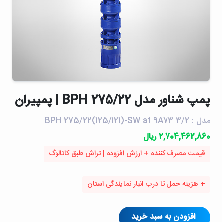
پمپ شناور مدل BPH 275/22 | پمپیران
مدل : BPH 275/22(125/121)-SW at 9A73 3/2
2,704,462,860 ریال
قیمت مصرف کننده + ارزش افزوده | تراش طبق کاتالوگ
+ هزینه حمل تا درب انبار نمایندگی استان
افزودن به سبد خرید