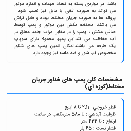
باشد. در مواردي بسته به تعداد طبقات و اندازه موتور
مي تواند به صورت افقي يا مايل نيز نصب شود .
پروانه ها به صورت جريان مختلط بوده و قابل تراش
مي باشند. محفظه مکش بين موتور و پمپ توسط
صافي مکش ، پمپ را در مقابل ذرات جامد معلق در
آب حفاظت مي کند.اين پمپها معمولا داراي سوپاپ
يک طرفه مي باشند.امکان تامين پمپ هاي شناور
مخصوص آب شور و ضد ماسه نيز وجود دارد.
مشخصات کلی پمپ های شناور جريان
مختلط(کوزه اي)
قطر خروجي : 2.11 تا 8 اينچ
ظرفيت آبدهي : تا 580 مترمکعب در ساعت
ارتفاع : تا 432 متر
فشار تست : 65 بار